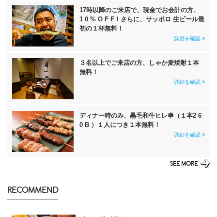
17時以降のご来店で、現金でお会計の方、
1 0 % O F F！さらに、サッポロ 生ビール最
初の１杯無料！
詳細を確認
３名以上でご来店の方、しゃか麦焼酎１本
無料！
詳細を確認
ディナー時のみ、黒毛和牛ヒレ串（１本2 6
0 B ）１人につき１本無料！
詳細を確認
SEE MORE
RECOMMEND