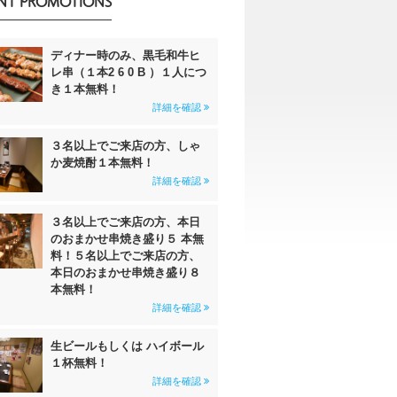
NT PROMOTIONS
ディナー時のみ、黒毛和牛ヒ
レ串（１本2 6 0 B ）１人につ
き１本無料！
詳細を確認
３名以上でご来店の方、しゃ
か麦焼酎１本無料！
詳細を確認
３名以上でご来店の方、本日
のおまかせ串焼き盛り５ 本無
料！５名以上でご来店の方、
本日のおまかせ串焼き盛り８
本無料！
詳細を確認
生ビールもしくは ハイボール
１杯無料！
詳細を確認