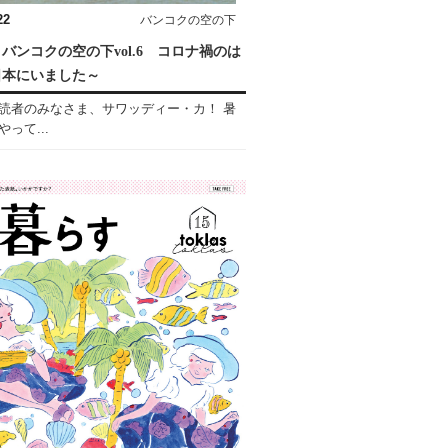
22
バンコクの空の下
バンコクの空の下vol.6 コロナ禍のは
日本にいました～
読者のみなさま、サワッディー・カ！ 暑
って...