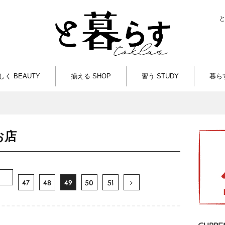
しく BEAUTY
揃える SHOP
習う STUDY
暮らす
お店
47
48
49
50
51