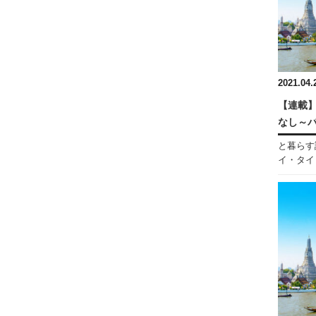
2021.04.
【連載】
なし～
と暮らす
イ・タイ・