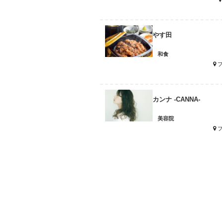
やす田
和食
カンナ -CANNA-
美容院