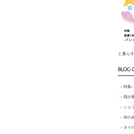
と暮らす
BLOG 
特集
我が
シェ
街の
タイ