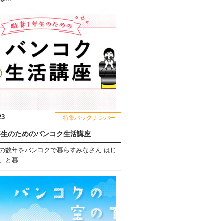
23
特集バックナンバー
年生のためのバンコク生活講座
の数年をバンコクで暮らすみなさん はじ
と暮...