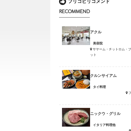
フリコピリコメンド
RECOMMEND
アクル
美容院
サヤーム・チットロム・
ット
クルンサイアム
タイ料理
ニックウ・グリル
イタリア料理他