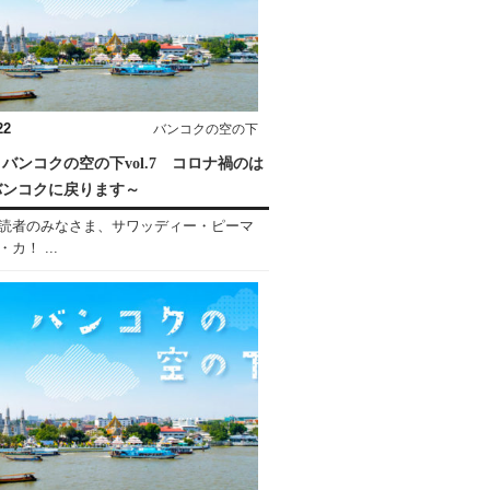
22
バンコクの空の下
バンコクの空の下vol.7 コロナ禍のは
バンコクに戻ります～
読者のみなさま、サワッディー・ピーマ
カ！ ...