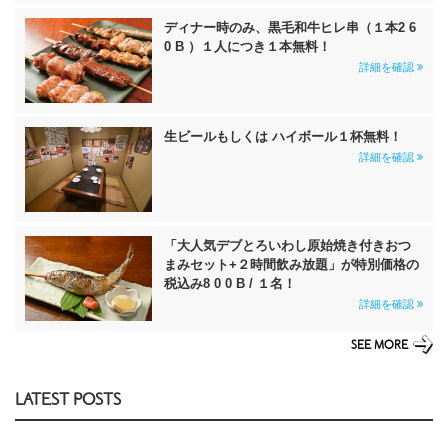
ディナー時のみ、黒毛和牛ヒレ串（１本2 6
0 B ）１人につき１本無料！
詳細を確認
生ビールもしくは ハイボール１杯無料！
詳細を確認
「大人気デブとろいわし原始焼き付きおつ
まみセット+２時間飲み放題」が特別価格の
税込み8 0 0 B / １名！
詳細を確認
SEE MORE
LATEST POSTS