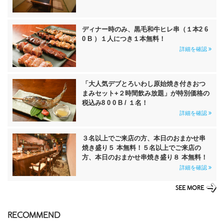
ディナー時のみ、黒毛和牛ヒレ串（１本2 6
0 B ）１人につき１本無料！
詳細を確認
「大人気デブとろいわし原始焼き付きおつ
まみセット+２時間飲み放題」が特別価格の
税込み8 0 0 B / １名！
詳細を確認
３名以上でご来店の方、本日のおまかせ串
焼き盛り５ 本無料！５名以上でご来店の
方、本日のおまかせ串焼き盛り８ 本無料！
詳細を確認
SEE MORE
RECOMMEND