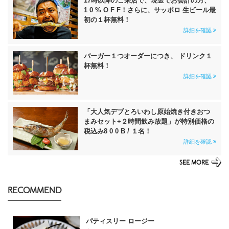
17時以降のご来店で、現金でお会計の方、
1 0 % O F F！さらに、サッポロ 生ビール最
初の１杯無料！
詳細を確認
バーガー１つオーダーにつき、 ドリンク１
杯無料！
詳細を確認
「大人気デブとろいわし原始焼き付きおつ
まみセット+２時間飲み放題」が特別価格の
税込み8 0 0 B / １名！
詳細を確認
SEE MORE
RECOMMEND
パティスリー ロージー