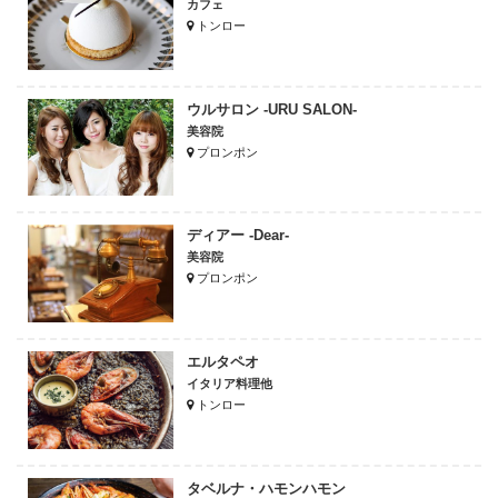
カフェ
トンロー
ウルサロン -URU SALON-
美容院
プロンポン
ディアー -Dear-
美容院
プロンポン
エルタペオ
イタリア料理他
トンロー
タベルナ・ハモンハモン