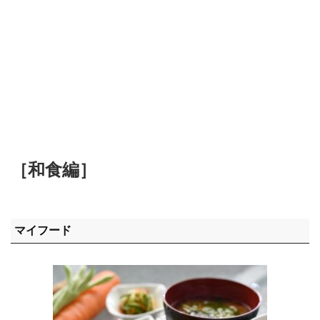
［和食編］
マイフード