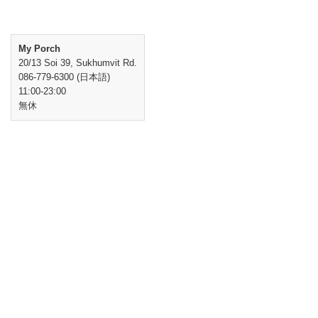
My Porch
20/13 Soi 39, Sukhumvit Rd.
086-779-6300 (日本語)
11:00-23:00
無休