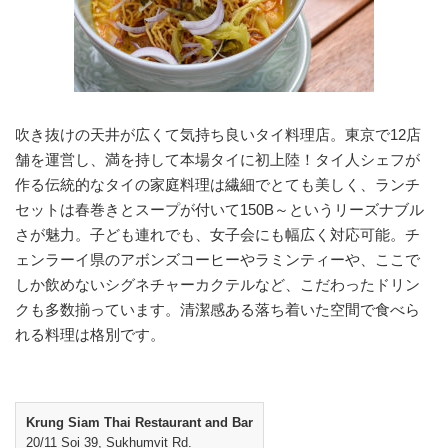
吹き抜けの天井が広くて気持ち良いタイ料理店。東京で12店
舗を運営し、満を持して本場タイに初上陸！タイ人シェフが
作る伝統的なタイの家庭料理は繊細でとても美しく、ランチ
セットは春巻きとスープが付いて150B～というリーズナブル
さが魅力。子ども連れでも、女子会にも幅広く対応可能。チ
ェンラーイ県のアボンズコーヒーやラミンティーや、ここで
しか飲めないシグネチャーカクテルなど、こだわったドリン
クも多数揃っています。清潔感ある落ち着いた空間で食べら
れる料理は格別です。
Krung Siam Thai Restaurant and Bar
20/11 Soi 39, Sukhumvit Rd.