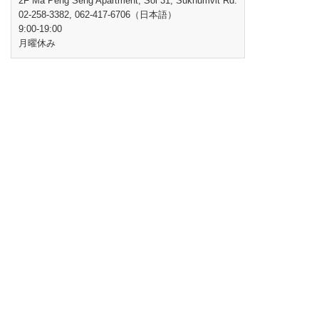
2F Ma Peng Seng Apartment, Soi 31, Sukhumvit Rd.
02-258-3382, 062-417-6706（日本語）
9:00-19:00
月曜休み