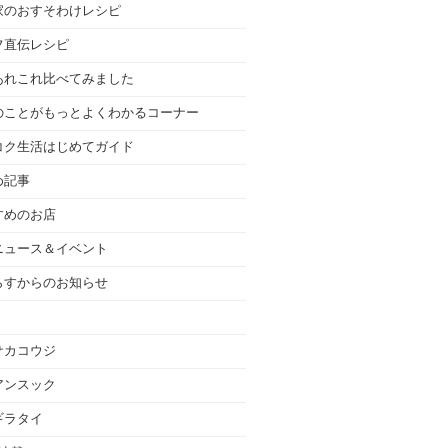
家のおすそわけレシピ
フ直伝レシピ
あれこれ比べてみました
のことがもっとよくわかるコーナー
コク生活はじめてガイド
め記事
すめのお店
ニュース＆イベント
らすからのお知らせ
サカコウジ
アンスック
ギラタイ