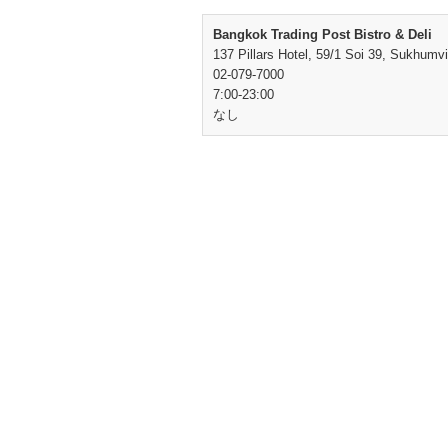
Bangkok Trading Post Bistro & Deli
137 Pillars Hotel, 59/1 Soi 39, Sukhumvi
02-079-7000
7:00-23:00
なし