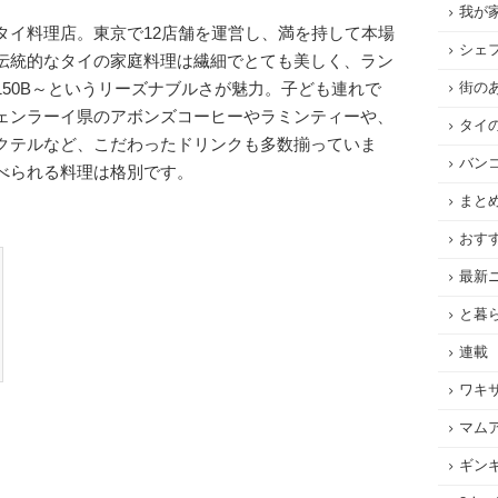
我が
タイ料理店。東京で12店舗を運営し、満を持して本場
シェ
伝統的なタイの家庭料理は繊細でとても美しく、ラン
50B～というリーズナブルさが魅力。子ども連れで
街の
ェンラーイ県のアボンズコーヒーやラミンティーや、
タイ
クテルなど、こだわったドリンクも多数揃っていま
バン
べられる料理は格別です。
まと
おす
最新
と暮
連載
ワキ
マム
ギン