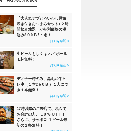
NT PROMOTIONS
「大人気デブとろいわし原始
焼き付きおつまみセット+２時
間飲み放題」が特別価格の税
込み8 0 0 B / １名！
詳細を確認
生ビールもしくは ハイボール
１杯無料！
詳細を確認
ディナー時のみ、黒毛和牛ヒ
レ串（１本2 6 0 B ）１人につ
き１本無料！
詳細を確認
17時以降のご来店で、現金で
お会計の方、 1 0 % O F F！
さらに、サッポロ 生ビール最
初の１杯無料！