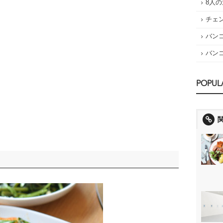
8人
チェ
バン
バン
POPUL