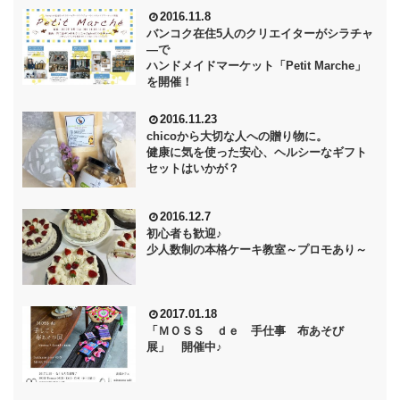
2016.11.8
バンコク在住5人のクリエイターがシラチャ
―で
ハンドメイドマーケット「Petit Marche」
を開催！
2016.11.23
chicoから大切な人への贈り物に。
健康に気を使った安心、ヘルシーなギフト
セットはいかが？
2016.12.7
初心者も歓迎♪
少人数制の本格ケーキ教室～プロモあり～
2017.01.18
「ＭＯＳＳ ｄｅ 手仕事 布あそび
展」 開催中♪