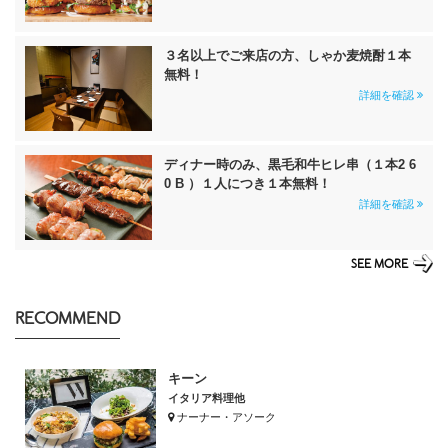
３名以上でご来店の方、しゃか麦焼酎１本
無料！
詳細を確認
ディナー時のみ、黒毛和牛ヒレ串（１本2 6
0 B ）１人につき１本無料！
詳細を確認
SEE MORE
RECOMMEND
キーン
イタリア料理他
ナーナー・アソーク