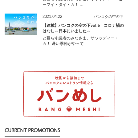
ーマイ・タイ・カ！ ...
2021.04.22
バンコクの空の下
【連載】バンコクの空の下vol.6 コロナ禍の
はなし～日本にいました～
と暮らす読者のみなさま、サワッディー・
カ！ 暑い季節がやって...
CURRENT PROMOTIONS