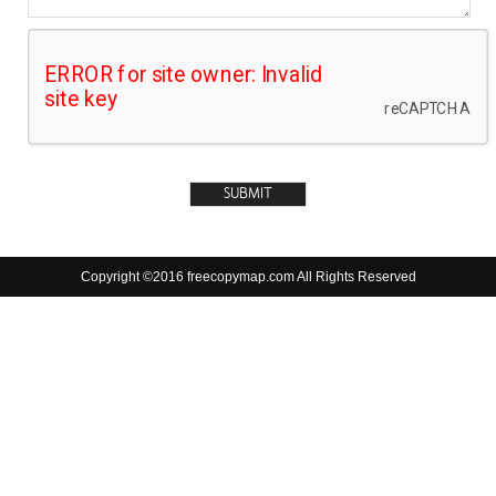
Copyright ©2016 freecopymap.com All Rights Reserved