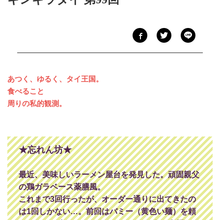
あつく、ゆるく、タイ王国。
食べること
周りの私的観測。
★忘れん坊★
最近、美味しいラーメン屋台を発見した。頑固親父
の鶏ガラベース薬膳風。
これまで3回行ったが、オーダー通りに出てきたの
は1回しかない…。前回はバミー（黄色い麺）を頼