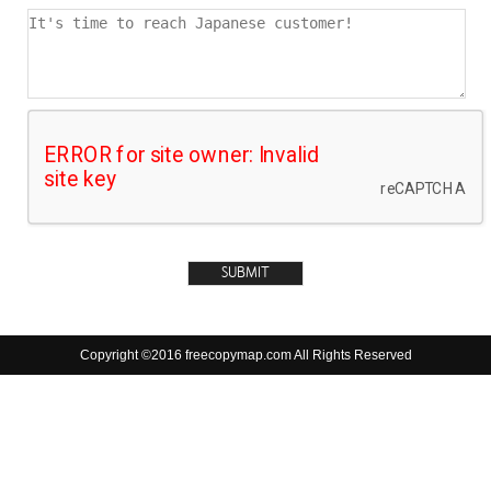
Copyright ©2016 freecopymap.com All Rights Reserved