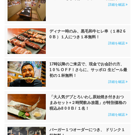
詳細を確認
ディナー時のみ、黒毛和牛ヒレ串（１本2 6
0 B ）１人につき１本無料！
詳細を確認
17時以降のご来店で、現金でお会計の方、
1 0 % O F F！さらに、サッポロ 生ビール最
初の１杯無料！
詳細を確認
「大人気デブとろいわし原始焼き付きおつ
まみセット+２時間飲み放題」が特別価格の
税込み8 0 0 B / １名！
詳細を確認
バーガー１つオーダーにつき、 ドリンク１