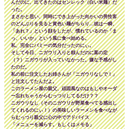
んだのに、出てきたのはセンレック（白い米麺）だ
った。
まさかと思い、同時にでき上がった向かいの男性客
のどんぶりを見ると黄色い麺がちらり…彼は一瞬、
「あれ？」という顔をしたが、慣れているのか「ま
っ、いいか」という風に食べ始める。
私、完全にバミーの気分だったのにぃ。
そして今日、ニガウリ入りと頼んだのに案の定
（？）ニガウリが入っていなかった。嫌な予感がし
たのだ。
私の前に注文したお姉さんが「ニガウリなしで！」
と注文してたんだよ。
このラーメン屋の親父、頑固風なのはもしやオーダ
ー忘れちゃうからむっつりしてるだけ？？
ニガウリなし（そのニガウリが野菜食べてる感出し
てくれるのにぃ！）の美味しいラーメンを食べなが
らむっつり親父に心の中でアドバイス
「メニューを減らす。もしくはメモる」