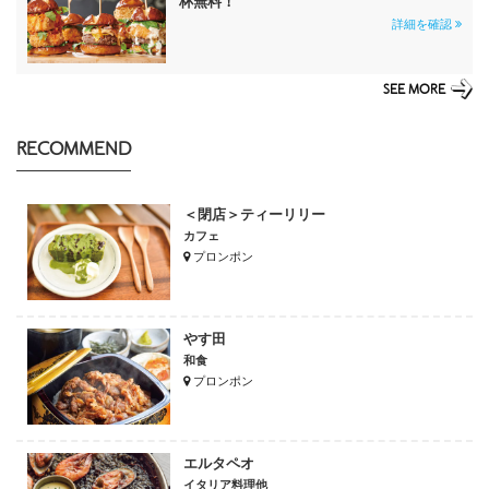
杯無料！
詳細を確認
SEE MORE
RECOMMEND
＜閉店＞ティーリリー
カフェ
プロンポン
やす田
和食
プロンポン
エルタペオ
イタリア料理他