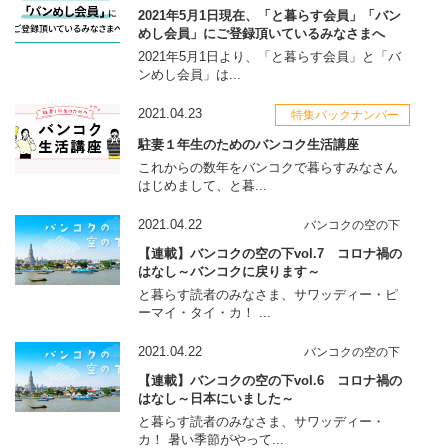
2021年5月1日現在、「と暮らす会員」「バン
めし会員」にご登録頂いているみなさまへ
2021年5月1日より、「と暮らす会員」と「バ
ンめし会員」は...
2021.04.23
特集バックナンバー
駐妻１年生のためのバンコク生活講座
これからの数年をバンコクで暮らすみなさん
はじめまして、と暮...
2021.04.22
バンコクの空の下
【連載】バンコクの空の下vol.7 コロナ禍の
はなし～バンコクに戻ります～
と暮らす読者のみなさま、サワッディー・ピ
ーマイ・タイ・カ！ ...
2021.04.22
バンコクの空の下
【連載】バンコクの空の下vol.6 コロナ禍の
はなし～日本にいました～
と暮らす読者のみなさま、サワッディー・
カ！ 暑い季節がやって...