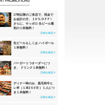
NT PROMOTIONS
17時以降のご来店で、現金で
お会計の方、 1 0 % O F F！
さらに、サッポロ 生ビール最
初の１杯無料！
詳細を確認
生ビールもしくは ハイボール
１杯無料！
詳細を確認
バーガー１つオーダーにつ
き、 ドリンク１杯無料！
詳細を確認
ディナー時のみ、黒毛和牛ヒ
レ串（１本2 6 0 B ）１人につ
き１本無料！
詳細を確認