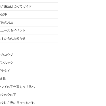
コク生活はじめてガイド
め記事
すめのお店
ニュース＆イベント
らすからのお知らせ
サカコウジ
アンスック
ギラタイ
の連載
ンマイの手仕事を次世代へ
コクの空の下
コク駐在妻の日々つれづれ