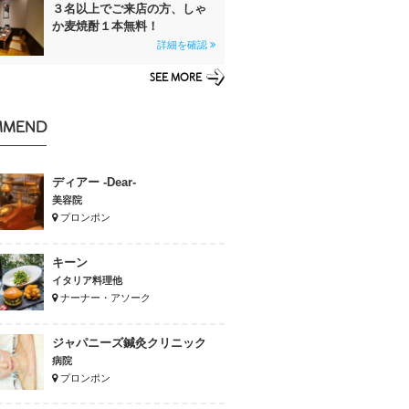
３名以上でご来店の方、しゃ
か麦焼酎１本無料！
詳細を確認
SEE MORE
MMEND
ディアー -Dear-
美容院
プロンポン
キーン
イタリア料理他
ナーナー・アソーク
ジャパニーズ鍼灸クリニック
病院
プロンポン