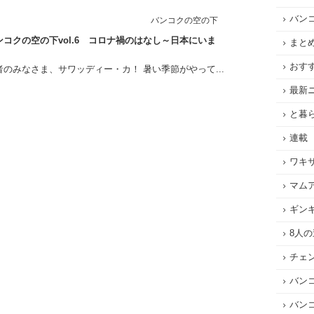
バン
バンコクの空の下
コクの空の下vol.6 コロナ禍のはなし～日本にいま
まと
おす
のみなさま、サワッディー・カ！ 暑い季節がやって...
最新
と暮
連載
ワキ
マム
ギン
8人
チェ
バン
バン