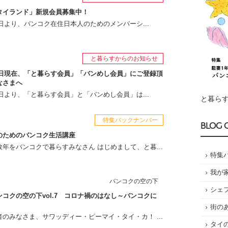
タイランド」新規会員募集中！
月1日より、バンコク在住日本人のためのメンバーシ...
と暮らすからのお知らせ
月1日現在、「と暮らす会員」「バンめし会員」にご登録頂
なさまへ
月1日より、「と暮らす会員」と「バンめし会員」は...
と暮らす
特集バックナンバー
BLOG 
のためのバンコク生活講座
年をバンコクで暮らすみなさん はじめまして、と暮...
特集
我が
バンコクの空の下
シェ
コクの空の下vol.7 コロナ禍のはなし～バンコクに
街の
のみなさま、サワッディー・ピーマイ・タイ・カ！ ...
タイ