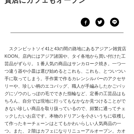
貨店にカフェもオープン
スクンビットソイ41と43の間の路地にあるアジアン雑貨店
KOON。店内にはアジア諸国や、タイ各地から買い付けた工
芸品がずらり。１番人気の商品はサンカローク焼き。一つ一
つ違う器や小皿は選び始めるとこれも、これも、とついつい
手に取ってしまう。手作業で作るカレンシルバーのアクセサ
リーや、珍しい柄のエコバッグ、職人が手編みしたかごバッ
グにゾウのしっぽの毛でできた指輪など、定番の工芸品はも
ちろん、自分では現地に行ってもなかなか見つけることがで
きない珍しい商品を取り扱っているので、頻繁に通ってチェ
ックしたいお店です。本物のドリアンを小さいうちに収穫し
て作ったキーチェーンはとてもかわいらしい人気商品の一
つ。また、２階はカフェになりリニューアルオープン。カオ