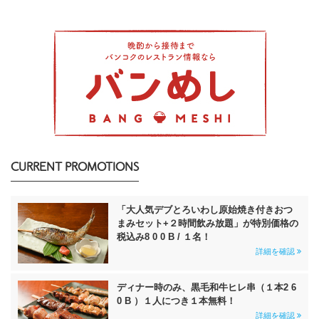
CURRENT PROMOTIONS
「大人気デブとろいわし原始焼き付きおつ
まみセット+２時間飲み放題」が特別価格の
税込み8 0 0 B / １名！
詳細を確認
ディナー時のみ、黒毛和牛ヒレ串（１本2 6
0 B ）１人につき１本無料！
詳細を確認