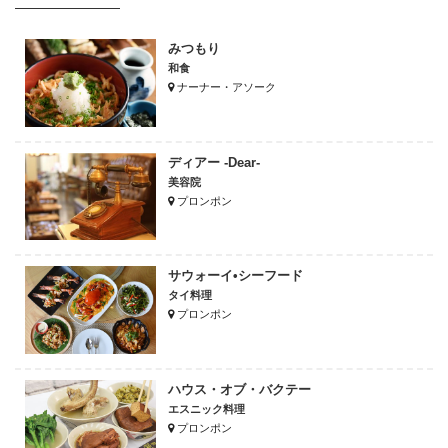
みつもり
和食
ナーナー・アソーク
ディアー -Dear-
美容院
プロンポン
サウォーイ•シーフード
タイ料理
プロンポン
ハウス・オブ・バクテー
エスニック料理
プロンポン