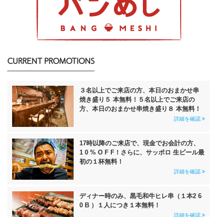
CURRENT PROMOTIONS
３名以上でご来店の方、本日のおまかせ串
焼き盛り５ 本無料！５名以上でご来店の
方、本日のおまかせ串焼き盛り８ 本無料！
詳細を確認
17時以降のご来店で、現金でお会計の方、
1 0 % O F F！さらに、サッポロ 生ビール最
初の１杯無料！
詳細を確認
ディナー時のみ、黒毛和牛ヒレ串（１本2 6
0 B ）１人につき１本無料！
詳細を確認