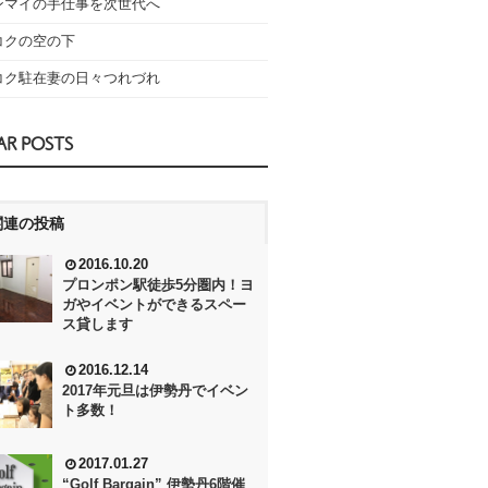
ンマイの手仕事を次世代へ
コクの空の下
コク駐在妻の日々つれづれ
AR POSTS
関連の投稿
2016.10.20
プロンポン駅徒歩5分圏内！ヨ
ガやイベントができるスペー
ス貸します
2016.12.14
2017年元旦は伊勢丹でイベン
ト多数！
2017.01.27
“Golf Bargain” 伊勢丹6階催