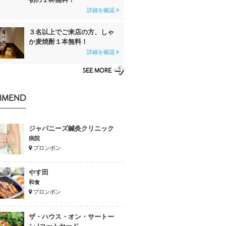
詳細を確認
３名以上でご来店の方、しゃ
か麦焼酎１本無料！
詳細を確認
SEE MORE
MMEND
ジャパニーズ鍼灸クリニック
病院
プロンポン
やす田
和食
プロンポン
ザ・ハウス・オン・サートー