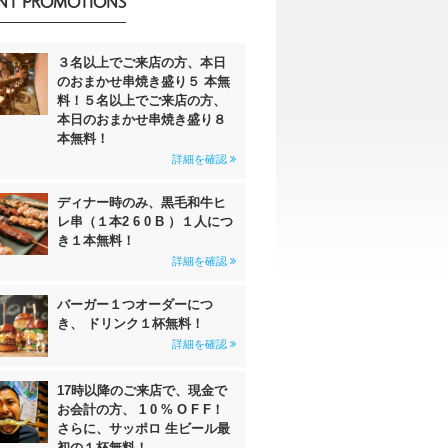
NT PROMOTIONS
３名以上でご来店の方、本日
のおまかせ串焼き盛り５ 本無
料！５名以上でご来店の方、
本日のおまかせ串焼き盛り８
本無料！
詳細を確認
ディナー時のみ、黒毛和牛ヒ
レ串（１本2 6 0 B ）１人につ
き１本無料！
詳細を確認
バーガー１つオーダーにつ
き、 ドリンク１杯無料！
詳細を確認
17時以降のご来店で、現金で
お会計の方、 1 0 % O F F！
さらに、サッポロ 生ビール最
初の１杯無料！