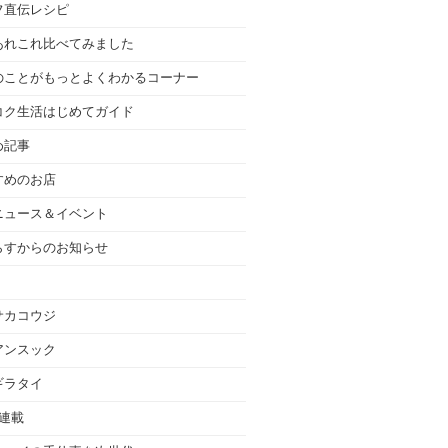
フ直伝レシピ
あれこれ比べてみました
のことがもっとよくわかるコーナー
コク生活はじめてガイド
め記事
すめのお店
ニュース＆イベント
らすからのお知らせ
サカコウジ
アンスック
ギラタイ
の連載