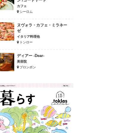
ン /コートヤード
カフェ
シーロム
ヌヴォラ・カフェ・ミラネー
ゼ
イタリア料理他
トンロー
ディアー -Dear-
美容院
プロンポン