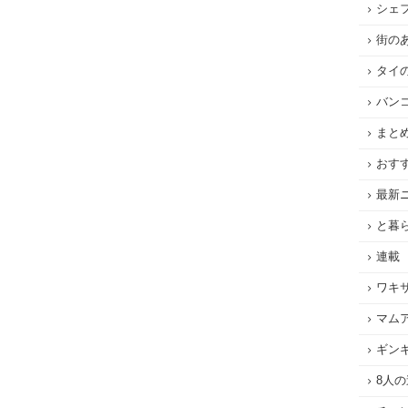
シェ
街の
タイ
バン
まと
おす
最新
と暮
連載
ワキ
マム
ギン
8人