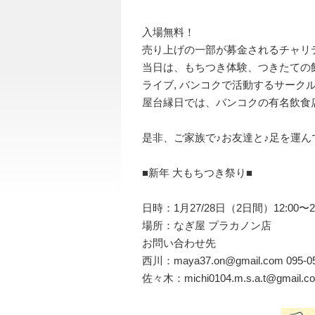
入場無料！
売り上げの一部が募金されるチャリ
当日は、もちつき体験、つきたての
ライブ, バンコクで活動するサーク
屋台縁日では、バンコクの有名飲食
是非、ご家族で♪お友達と♪足を運
■新年 大もちつき祭り■
日時：1月27/28日（2日間）12:00〜22
場所：なぎ屋 プラカノン店
お問い合わせ先
西川：maya37.on@gmail.com 095-05
佐々木：michi0104.m.s.a.t@gmail.co