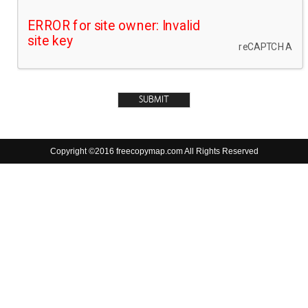
Copyright ©2016 freecopymap.com All Rights Reserved