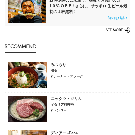
17時以降のご来店で、現金でお会計の方、
1 0 % O F F！さらに、サッポロ 生ビール最
初の１杯無料！
詳細を確認
SEE MORE
RECOMMEND
みつもり
和食
ナーナー・アソーク
ニックウ・グリル
イタリア料理他
トンロー
ディアー -Dear-