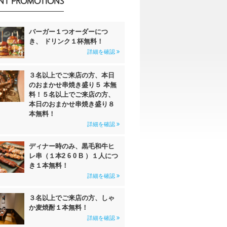
NT PROMOTIONS
バーガー１つオーダーにつ
き、 ドリンク１杯無料！
詳細を確認
３名以上でご来店の方、本日
のおまかせ串焼き盛り５ 本無
料！５名以上でご来店の方、
本日のおまかせ串焼き盛り８
本無料！
詳細を確認
ディナー時のみ、黒毛和牛ヒ
レ串（１本2 6 0 B ）１人につ
き１本無料！
詳細を確認
３名以上でご来店の方、しゃ
か麦焼酎１本無料！
詳細を確認