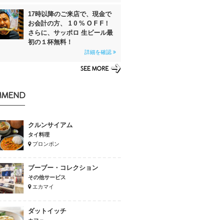
17時以降のご来店で、現金で
お会計の方、 1 0 % O F F！
さらに、サッポロ 生ビール最
初の１杯無料！
詳細を確認
SEE MORE
MMEND
クルンサイアム
タイ料理
プロンポン
ブーブー・コレクション
その他サービス
エカマイ
ダットイッチ