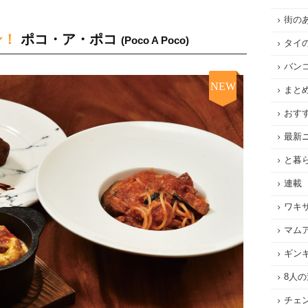
街の
ン！
ポコ・ア・ポコ
(Poco A Poco)
タイ
バン
NEW
まと
おす
最新
と暮
連載
ワキ
マム
ギン
8人
チェ