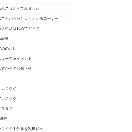
あれこれ比べてみました
のことがもっとよくわかるコーナー
コク生活はじめてガイド
め記事
すめのお店
ニュース＆イベント
らすからのお知らせ
サカコウジ
アンスック
ギラタイ
の連載
ンマイの手仕事を次世代へ