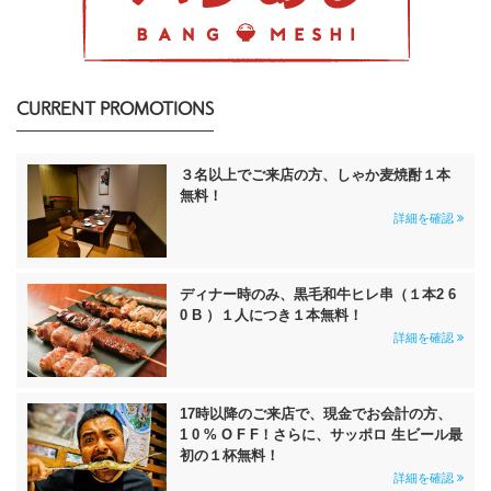
CURRENT PROMOTIONS
３名以上でご来店の方、しゃか麦焼酎１本
無料！
詳細を確認
ディナー時のみ、黒毛和牛ヒレ串（１本2 6
0 B ）１人につき１本無料！
詳細を確認
17時以降のご来店で、現金でお会計の方、
1 0 % O F F！さらに、サッポロ 生ビール最
初の１杯無料！
詳細を確認