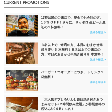
CURRENT PROMOTIONS
17時以降のご来店で、現金でお会計の方、
1 0 % O F F！さらに、サッポロ 生ビール最
初の１杯無料！
詳細を確認
３名以上でご来店の方、本日のおまかせ串
焼き盛り５ 本無料！５名以上でご来店の
方、本日のおまかせ串焼き盛り８ 本無料！
詳細を確認
バーガー１つオーダーにつき、 ドリンク１
杯無料！
詳細を確認
「大人気デブとろいわし原始焼き付きおつ
まみセット+２時間飲み放題」が特別価格の
税込み8 0 0 B / １名！