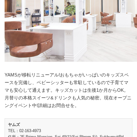
YAMSが移転リニューアル!おもちゃがいっぱいのキッズスペ
ースを完備し、ベビーシッターも常駐しているので子育てマ
マも安心して通えます。キッズカットは生後1か月からOK。
月替りの本格スイーツ&ドリンクも人気の秘密。現在オープニ
ングイベント中!詳細はお問合せを。
ヤムズ
TEL：02-163-4973
住所：2F Prime Mansion, Soi 49/11(Soi Phrom Si), SukhumvitRd.