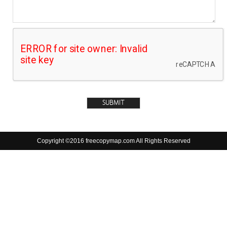
Copyright ©2016 freecopymap.com All Rights Reserved