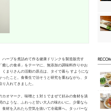
、ハーブを煮詰めて作る健康ドリンクを製造販売す
RECO
「癒しの食卓」をテーマに、無添加の調味料作りやお
。くまりさんの活動の原点は、タイで暮ら すようにな
かったこと。食養生で治そうと研究を重ねながら、タ
取り入れてきました。
のカオマーク。味噌と１対１でまぜて好みの食材を漬
間のような、ふわっと甘い大人の味わいに。少量なら
、食材を入れたら空気を抜いて冷蔵庫へ。タッパーな