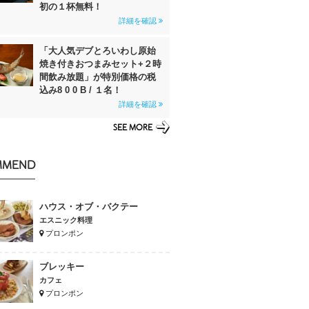
初の１杯無料！
詳細を確認
「大人気デブとろいわし原始
焼き付きおつまみセット+２時
間飲み放題」が特別価格の税
込み8 0 0 B / １名！
詳細を確認
SEE MORE
MMEND
ハウス・オブ・バクテー
エスニック料理
プロンポン
ブレッキー
カフェ
プロンポン