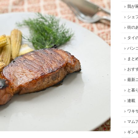
我が
シェ
街の
タイ
バン
まと
おす
最新
と暮
連載
ワキ
マム
ギン