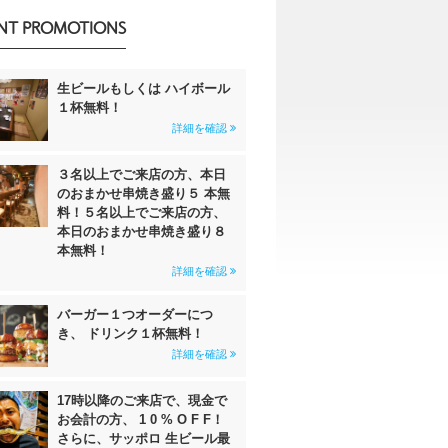
NT PROMOTIONS
生ビールもしくは ハイボール
１杯無料！
詳細を確認
３名以上でご来店の方、本日
のおまかせ串焼き盛り５ 本無
料！５名以上でご来店の方、
本日のおまかせ串焼き盛り８
本無料！
詳細を確認
バーガー１つオーダーにつ
き、 ドリンク１杯無料！
詳細を確認
17時以降のご来店で、現金で
お会計の方、 1 0 % O F F！
さらに、サッポロ 生ビール最