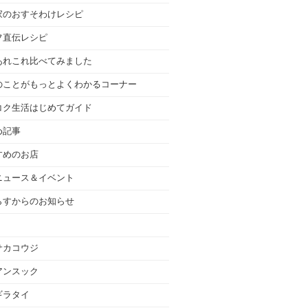
家のおすそわけレシピ
フ直伝レシピ
あれこれ比べてみました
のことがもっとよくわかるコーナー
コク生活はじめてガイド
め記事
すめのお店
ニュース＆イベント
らすからのお知らせ
サカコウジ
アンスック
ギラタイ