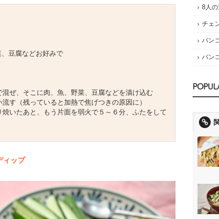
8人
チェ
バン
菜、豆腐などお好みで
バン
POPUL
で混ぜ、そこに肉、魚、野菜、豆腐などを漬け込む
い流す（残っていると加熱で焦げつきの原因に）
り焼いたあと、もう片面を弱火で５～６分、ふたをして
ディップ