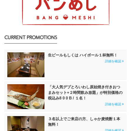
CURRENT PROMOTIONS
生ビールもしくは ハイボール１杯無料！
詳細を確認
「大人気デブとろいわし原始焼き付きおつ
まみセット+２時間飲み放題」が特別価格の
税込み8 0 0 B / １名！
詳細を確認
３名以上でご来店の方、しゃか麦焼酎１本
無料！
詳細を確認