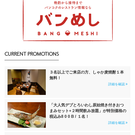
CURRENT PROMOTIONS
３名以上でご来店の方、しゃか麦焼酎１本
無料！
詳細を確認
「大人気デブとろいわし原始焼き付きおつ
まみセット+２時間飲み放題」が特別価格の
税込み8 0 0 B / １名！
詳細を確認