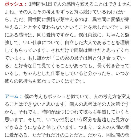
ポッシュ：
1時間や1日で人の感情を変えることはできません
よね。その人もその考えをずっと持ち続けているわけだか
ら。ただ、同性間に愛情が芽生えるのは、異性間に愛情が芽
生えることと全く変わらないということを示したいです。内
にある感情は、同じ愛情ですから。僕は両親に、ちゃんと勉
強して、いい仕事について、自立した大人であることを理解
してもらっています。それだけで両親は幸せだと思ってくれ
ています。もし誰かが「この家の息子は男と付き合ってい
る」と好奇な目で見てくることがあっても、長く付き合って
いるし、ちゃんとした仕事をしていると分かったら、いつか
彼らの気持ちも変わっていくはずです。
アーム：
僕の考えもポッシュと似ていて、人の考え方を変え
ることはできないと思います。個人の思考はその人次第です
から。それでも、時間が経つにつれて彼らも学習していくと
思います。そして、いつか性別という区分を超越した見方が
できるようになると信じています。つまり、２人の人間の間
に愛がある、ただそれだけのことだと。だから、同性間の恋