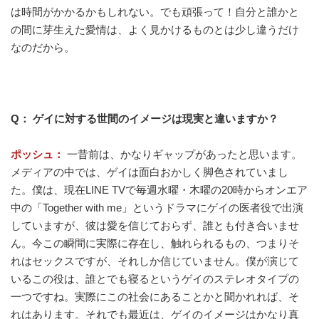
は時間がかかるかもしれない。でも頑張って！自分と誰かと
の間に芽生えた愛情は、よく見かけるものとは少し違うだけ
なのだから。
Q： ゲイに対する世間のイメージは現実と違いますか？
ポッシュ：
一昔前は、かなりギャップがあったと思います。
メディアの中では、ゲイは面白おかしく脚色されていまし
た。僕は、現在LINE TVで毎週水曜・木曜の20時からオンエア
中の「Together with me」というドラマにゲイの医者役で出演
していますが、彼は愛を信じておらず、誰とも付き合いませ
ん。今この瞬間に実際に存在し、触れられるもの、つまりそ
れはセックスですが、それしか信じていません。僕が演じて
いるこの役は、誰とでも寝るというゲイのステレオタイプの
一つですね。実際にこの社会にあることかと聞かれれば、そ
れはあります。それでも最近は、ゲイのイメージはかなり真