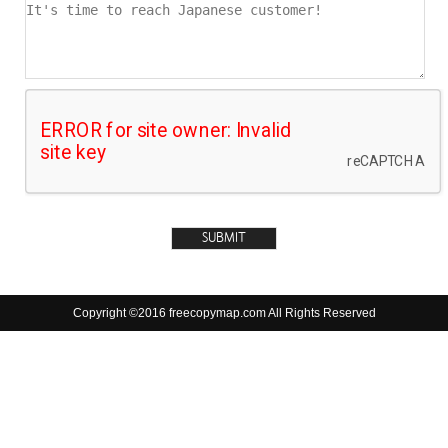
Copyright ©2016 freecopymap.com All Rights Reserved