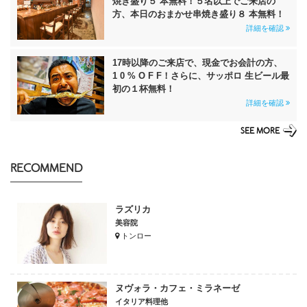
焼き盛り５ 本無料！５名以上でご来店の
方、本日のおまかせ串焼き盛り８ 本無料！
詳細を確認
17時以降のご来店で、現金でお会計の方、
1 0 % O F F！さらに、サッポロ 生ビール最
初の１杯無料！
詳細を確認
SEE MORE
RECOMMEND
ラズリカ
美容院
トンロー
ヌヴォラ・カフェ・ミラネーゼ
イタリア料理他