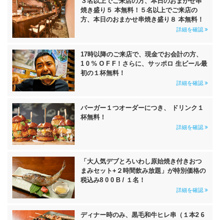
３名以上でご来店の方、本日のおまかせ串
焼き盛り５ 本無料！５名以上でご来店の
方、本日のおまかせ串焼き盛り８ 本無料！
詳細を確認
17時以降のご来店で、現金でお会計の方、
1 0 % O F F！さらに、サッポロ 生ビール最
初の１杯無料！
詳細を確認
バーガー１つオーダーにつき、 ドリンク１
杯無料！
詳細を確認
「大人気デブとろいわし原始焼き付きおつ
まみセット+２時間飲み放題」が特別価格の
税込み8 0 0 B / １名！
詳細を確認
ディナー時のみ、黒毛和牛ヒレ串（１本2 6