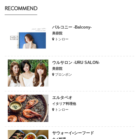
RECOMMEND
バルコニー -Balcony-
美容院
トンロー
ウルサロン -URU SALON-
美容院
プロンポン
エルタペオ
イタリア料理他
トンロー
サウォーイ•シーフード
タイ料理