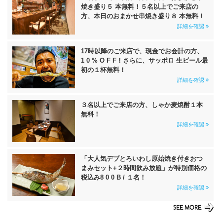
焼き盛り５ 本無料！５名以上でご来店の
方、本日のおまかせ串焼き盛り８ 本無料！
詳細を確認
17時以降のご来店で、現金でお会計の方、
1 0 % O F F！さらに、サッポロ 生ビール最
初の１杯無料！
詳細を確認
３名以上でご来店の方、しゃか麦焼酎１本
無料！
詳細を確認
「大人気デブとろいわし原始焼き付きおつ
まみセット+２時間飲み放題」が特別価格の
税込み8 0 0 B / １名！
詳細を確認
SEE MORE