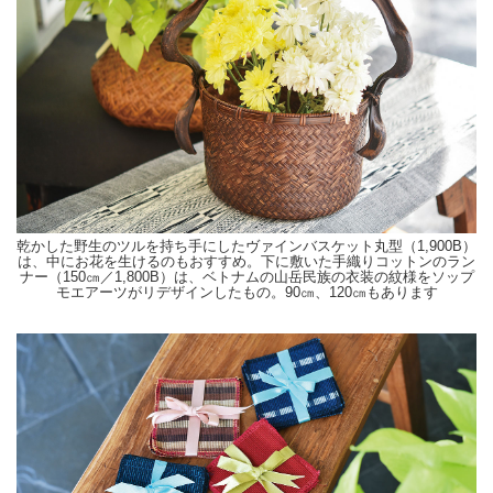
乾かした野生のツルを持ち手にしたヴァインバスケット丸型（1,900B）
は、中にお花を生けるのもおすすめ。下に敷いた手織りコットンのラン
ナー（150㎝／1,800B）は、ベトナムの山岳民族の衣装の紋様をソップ
モエアーツがリデザインしたもの。90㎝、120㎝もあります