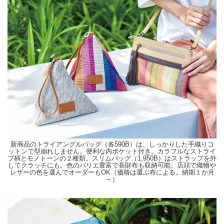
新商品のトライアングルバッグ（各590B）は、しっかりした手織りコ
ットンで型崩れしません。便利な内ポケット付き。カラフルなストライ
プ柄とモノトーンの２種類。スリムバッグ（1,950B）はストラップを外
してクラッチにも。色のバリエ豊富で長財布も収納可能。店頭で織物や
レザーの色を選んでオーダーもOK（価格は選ぶ布による。納期１か月
～）