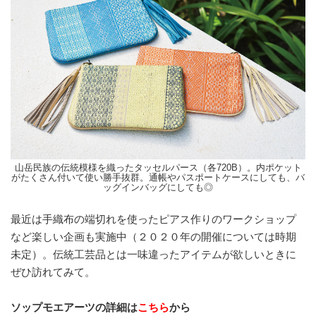
山岳民族の伝統模様を織ったタッセルパース（各720B）。内ポケット
がたくさん付いて使い勝手抜群。通帳やパスポートケースにしても、バ
ッグインバッグにしても◎
最近は手織布の端切れを使ったピアス作りのワークショップ
など楽しい企画も実施中（２０２０年の開催については時期
未定）。伝統工芸品とは一味違ったアイテムが欲しいときに
ぜひ訪れてみて。
ソップモエアーツの詳細は
こちら
から