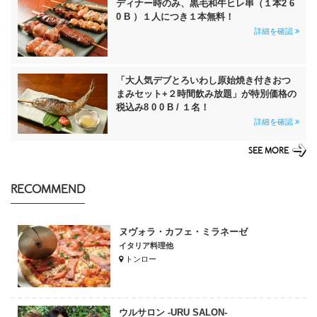
ディナー時のみ、黒毛和牛ヒレ串（１本2 6
0 B ）１人につき１本無料！
詳細を確認
「大人気デブとろいわし原始焼き付きおつ
まみセット+２時間飲み放題」が特別価格の
税込み8 0 0 B / １名！
詳細を確認
SEE MORE
RECOMMEND
ヌヴォラ・カフェ・ミラネーゼ
イタリア料理他
トンロー
ウルサロン -URU SALON-