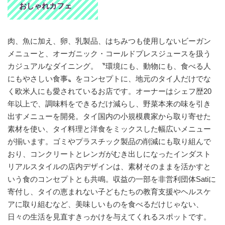
おしゃれカフェ
肉、魚に加え、卵、乳製品、はちみつも使用しないビーガン
メニューと、オーガニック・コールドプレスジュースを扱う
カジュアルなダイニング。〝環境にも、動物にも、食べる人
にもやさしい食事〟をコンセプトに、地元のタイ人だけでな
く欧米人にも愛されているお店です。オーナーはシェフ歴20
年以上で、調味料をできるだけ減らし、野菜本来の味を引き
出すメニューを開発。タイ国内の小規模農家から取り寄せた
素材を使い、タイ料理と洋食をミックスした幅広いメニュー
が揃います。ゴミやプラスチック製品の削減にも取り組んで
おり、コンクリートとレンガがむき出しになったインダスト
リアルスタイルの店内デザインは、素材そのままを活かすと
いう食のコンセプトとも共鳴。収益の一部を非営利団体Satiに
寄付し、タイの恵まれない子どもたちの教育支援やヘルスケ
アに取り組むなど、美味しいものを食べるだけじゃない、
日々の生活を見直すきっかけを与えてくれるスポットです。