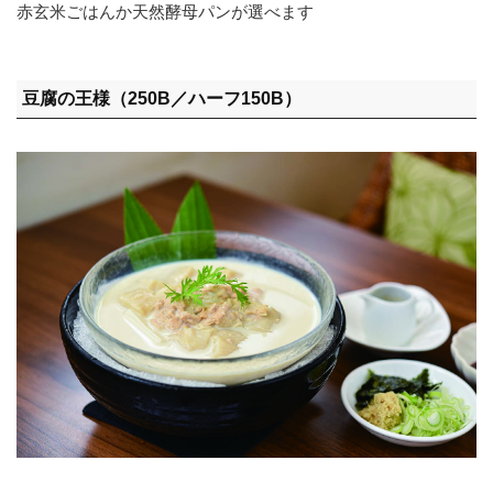
赤玄米ごはんか天然酵母パンが選べます
豆腐の王様（250B／ハーフ150B）