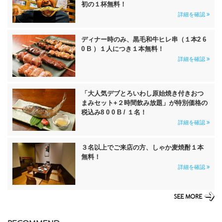
初の１杯無料！
詳細を確認
ディナー時のみ、黒毛和牛ヒレ串（１本2 6
0 B ）１人につき１本無料！
詳細を確認
「大人気デブとろいわし原始焼き付きおつ
まみセット+２時間飲み放題」が特別価格の
税込み8 0 0 B / １名！
詳細を確認
３名以上でご来店の方、しゃか麦焼酎１本
無料！
詳細を確認
SEE MORE