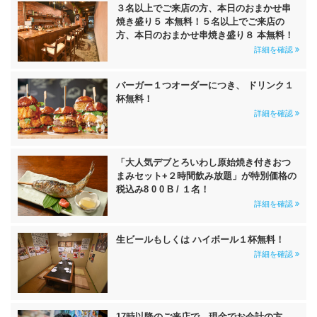
３名以上でご来店の方、本日のおまかせ串
焼き盛り５ 本無料！５名以上でご来店の
方、本日のおまかせ串焼き盛り８ 本無料！
詳細を確認
バーガー１つオーダーにつき、 ドリンク１
杯無料！
詳細を確認
「大人気デブとろいわし原始焼き付きおつ
まみセット+２時間飲み放題」が特別価格の
税込み8 0 0 B / １名！
詳細を確認
生ビールもしくは ハイボール１杯無料！
詳細を確認
17時以降のご来店で、現金でお会計の方、