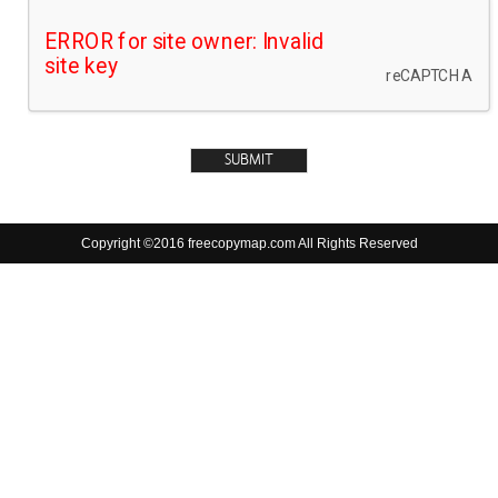
Copyright ©2016 freecopymap.com All Rights Reserved