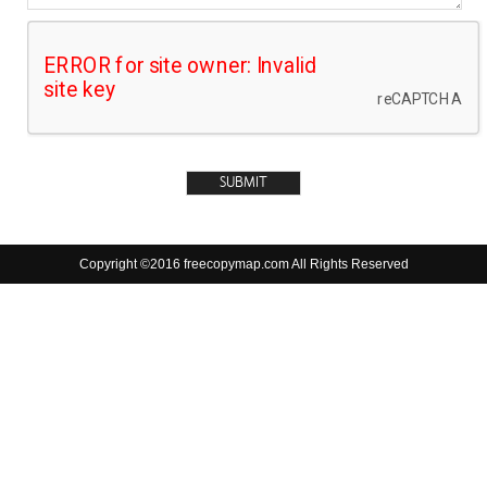
Copyright ©2016 freecopymap.com All Rights Reserved