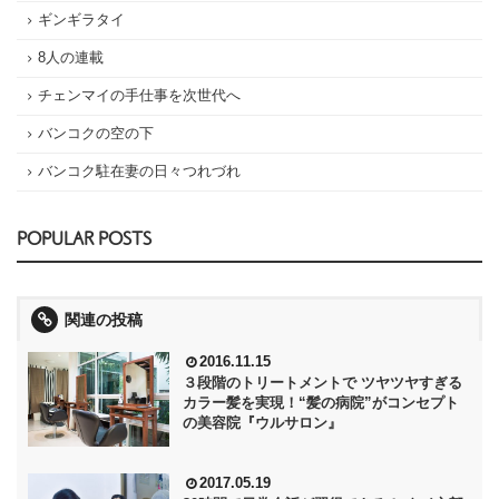
ギンギラタイ
8人の連載
チェンマイの手仕事を次世代へ
バンコクの空の下
バンコク駐在妻の日々つれづれ
POPULAR POSTS
関連の投稿
2016.11.15
３段階のトリートメントで ツヤツヤすぎる
カラー髪を実現！“髪の病院”がコンセプト
の美容院『ウルサロン』
2017.05.19