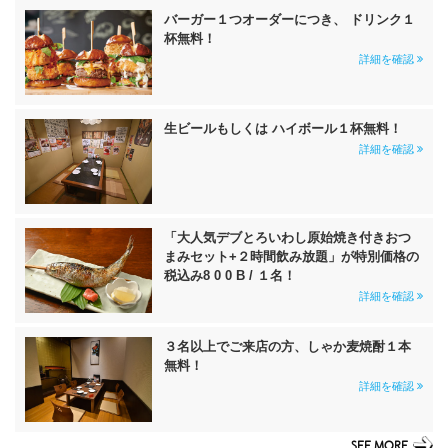
バーガー１つオーダーにつき、 ドリンク１
杯無料！
詳細を確認
生ビールもしくは ハイボール１杯無料！
詳細を確認
「大人気デブとろいわし原始焼き付きおつ
まみセット+２時間飲み放題」が特別価格の
税込み8 0 0 B / １名！
詳細を確認
３名以上でご来店の方、しゃか麦焼酎１本
無料！
詳細を確認
SEE MORE