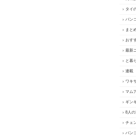
タイ
バン
まと
おす
最新
と暮
連載
ワキ
マム
ギン
8人
チェ
バン