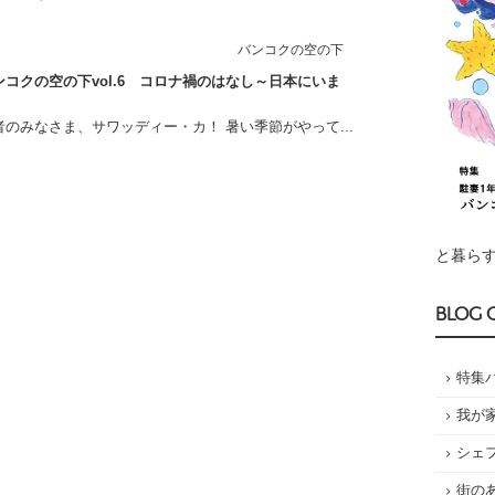
バンコクの空の下
コクの空の下vol.6 コロナ禍のはなし～日本にいま
のみなさま、サワッディー・カ！ 暑い季節がやって...
と暮らす
BLOG 
特集
我が
シェ
街の