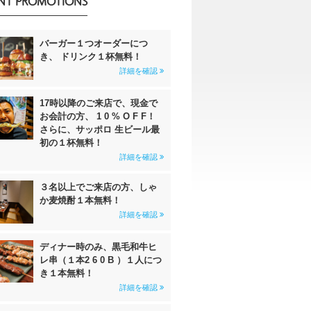
NT PROMOTIONS
バーガー１つオーダーにつ
き、 ドリンク１杯無料！
詳細を確認
17時以降のご来店で、現金で
お会計の方、 1 0 % O F F！
さらに、サッポロ 生ビール最
初の１杯無料！
詳細を確認
３名以上でご来店の方、しゃ
か麦焼酎１本無料！
詳細を確認
ディナー時のみ、黒毛和牛ヒ
レ串（１本2 6 0 B ）１人につ
き１本無料！
詳細を確認