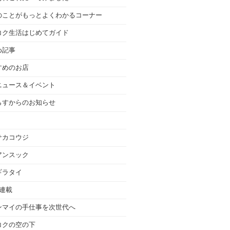
のことがもっとよくわかるコーナー
コク生活はじめてガイド
め記事
すめのお店
ニュース＆イベント
らすからのお知らせ
サカコウジ
アンスック
ギラタイ
の連載
ンマイの手仕事を次世代へ
コクの空の下