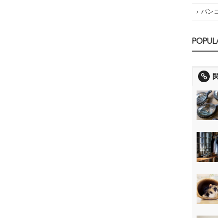
バン
POPUL