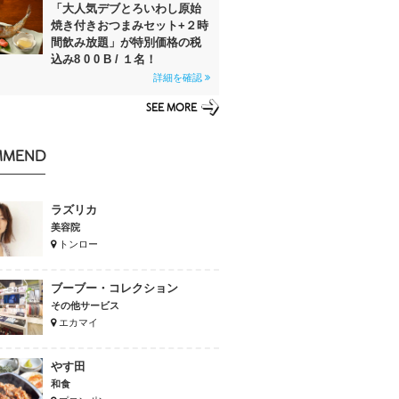
「大人気デブとろいわし原始
焼き付きおつまみセット+２時
間飲み放題」が特別価格の税
込み8 0 0 B / １名！
詳細を確認
SEE MORE
MMEND
ラズリカ
美容院
トンロー
ブーブー・コレクション
その他サービス
エカマイ
やす田
和食