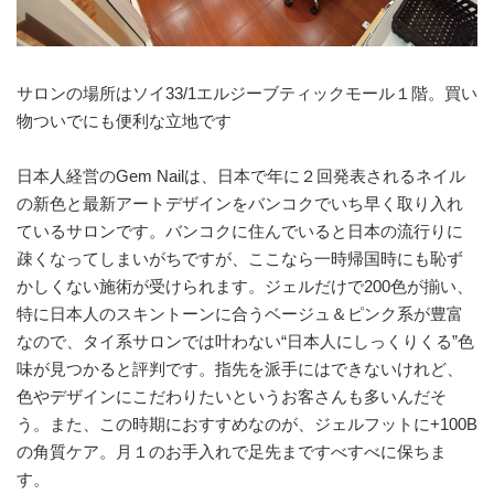
サロンの場所はソイ33/1エルジーブティックモール１階。買い
物ついでにも便利な立地です
日本人経営のGem Nailは、日本で年に２回発表されるネイル
の新色と最新アートデザインをバンコクでいち早く取り入れ
ているサロンです。バンコクに住んでいると日本の流行りに
疎くなってしまいがちですが、ここなら一時帰国時にも恥ず
かしくない施術が受けられます。ジェルだけで200色が揃い、
特に日本人のスキントーンに合うベージュ＆ピンク系が豊富
なので、タイ系サロンでは叶わない“日本人にしっくりくる”色
味が見つかると評判です。指先を派手にはできないけれど、
色やデザインにこだわりたいというお客さんも多いんだそ
う。また、この時期におすすめなのが、ジェルフットに+100B
の角質ケア。月１のお手入れで足先まですべすべに保ちま
す。