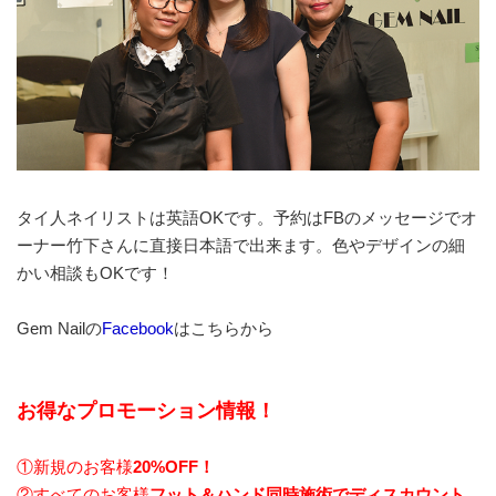
タイ人ネイリストは英語OKです。予約はFBのメッセージでオ
ーナー竹下さんに直接日本語で出来ます。色やデザインの細
かい相談もOKです！
Gem Nailの
Facebook
はこちらから
お得なプロモーション情報！
①新規のお客様
20%OFF！
②すべてのお客様
フット＆ハンド同時施術でディスカウント