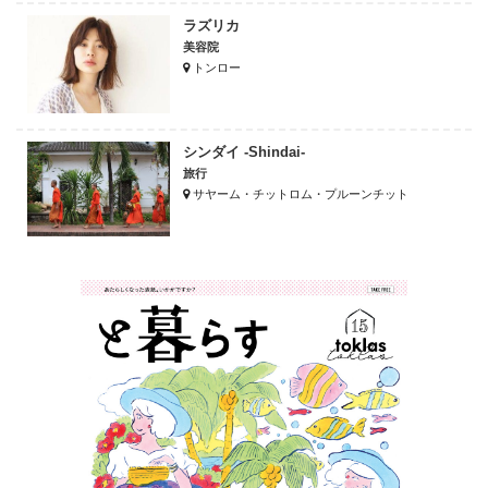
ラズリカ
美容院
トンロー
シンダイ -Shindai-
旅行
サヤーム・チットロム・プルーンチット