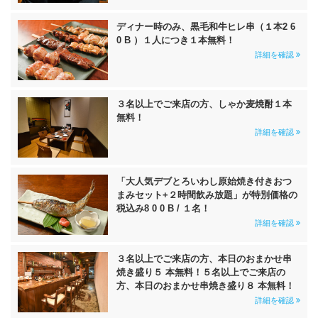
ディナー時のみ、黒毛和牛ヒレ串（１本2 6
0 B ）１人につき１本無料！
詳細を確認
３名以上でご来店の方、しゃか麦焼酎１本
無料！
詳細を確認
「大人気デブとろいわし原始焼き付きおつ
まみセット+２時間飲み放題」が特別価格の
税込み8 0 0 B / １名！
詳細を確認
３名以上でご来店の方、本日のおまかせ串
焼き盛り５ 本無料！５名以上でご来店の
方、本日のおまかせ串焼き盛り８ 本無料！
詳細を確認