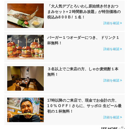
「大人気デブとろいわし原始焼き付きおつ
まみセット+２時間飲み放題」が特別価格の
税込み8 0 0 B / １名！
詳細を確認
バーガー１つオーダーにつき、 ドリンク１
杯無料！
詳細を確認
３名以上でご来店の方、しゃか麦焼酎１本
無料！
詳細を確認
17時以降のご来店で、現金でお会計の方、
1 0 % O F F！さらに、サッポロ 生ビール最
初の１杯無料！
詳細を確認