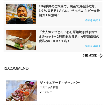
17時以降のご来店で、現金でお会計の方、
1 0 % O F F！さらに、サッポロ 生ビール最
初の１杯無料！
詳細を確認
「大人気デブとろいわし原始焼き付きおつ
まみセット+２時間飲み放題」が特別価格の
税込み8 0 0 B / １名！
詳細を確認
SEE MORE
RECOMMEND
ザ・キュアード・チャンバー
エスニック料理
トンロー