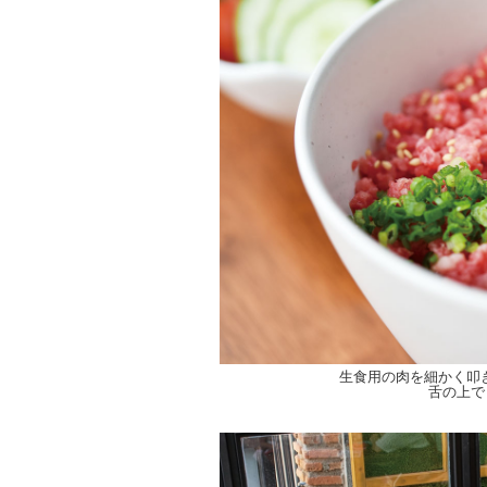
生食用の肉を細かく叩き
舌の上で