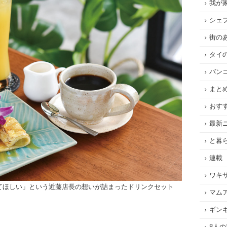
我が
シェ
街の
タイ
バン
まと
おす
最新
と暮
連載
ワキ
てほしい」という近藤店長の想いが詰まったドリンクセット
マム
ギン
8人