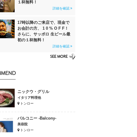
１杯無料！
詳細を確認
17時以降のご来店で、現金で
お会計の方、 1 0 % O F F！
さらに、サッポロ 生ビール最
初の１杯無料！
詳細を確認
SEE MORE
MMEND
ニックウ・グリル
イタリア料理他
トンロー
バルコニー -Balcony-
美容院
トンロー