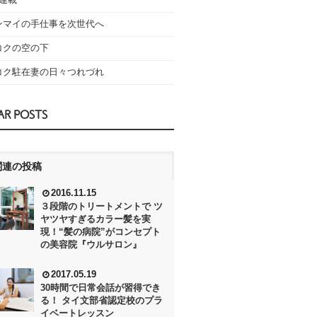
ンマイの手仕事を次世代へ
コクの空の下
コク駐在妻の日々つれづれ
AR POSTS
関連の投稿
2016.11.15
３段階のトリートメントで ツ
ヤツヤすぎるカラー髪を実
現！“髪の病院”がコンセプト
の美容院『ウルサロン』
2017.05.19
30時間で日常会話が習得でき
る！ タイ文部省認定校のプラ
イベートレッスン