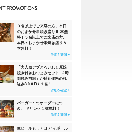
NT PROMOTIONS
３名以上でご来店の方、本日
のおまかせ串焼き盛り５ 本無
料！５名以上でご来店の方、
本日のおまかせ串焼き盛り８
本無料！
詳細を確認
「大人気デブとろいわし原始
焼き付きおつまみセット+２時
間飲み放題」が特別価格の税
込み8 0 0 B / １名！
詳細を確認
バーガー１つオーダーにつ
き、 ドリンク１杯無料！
詳細を確認
生ビールもしくは ハイボール