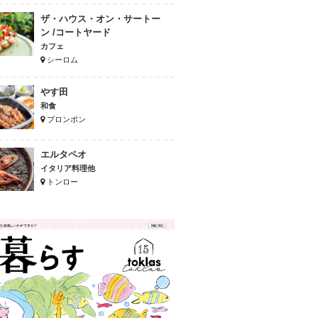
ザ・ハウス・オン・サートー
ン /コートヤード
カフェ
シーロム
やす田
和食
プロンポン
エルタペオ
イタリア料理他
トンロー