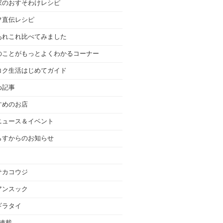
家のおすそわけレシピ
フ直伝レシピ
あれこれ比べてみました
のことがもっとよくわかるコーナー
コク生活はじめてガイド
め記事
すめのお店
ニュース＆イベント
らすからのお知らせ
サカコウジ
アンスック
ギラタイ
の連載