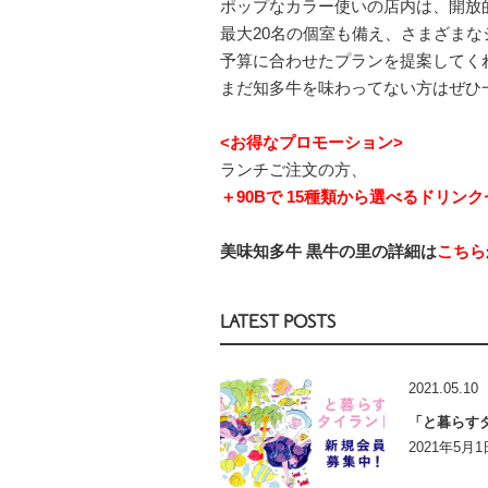
ポップなカラー使いの店内は、開放
最大20名の個室も備え、さまざま
予算に合わせたプランを提案してく
まだ知多牛を味わってない方はぜひ
<お得なプロモーション>
ランチご注文の方、
＋90Bで 15種類から選べるドリン
美味知多牛 黒牛の里の詳細は
こちら
LATEST POSTS
2021.05.10
「と暮らす
2021年5