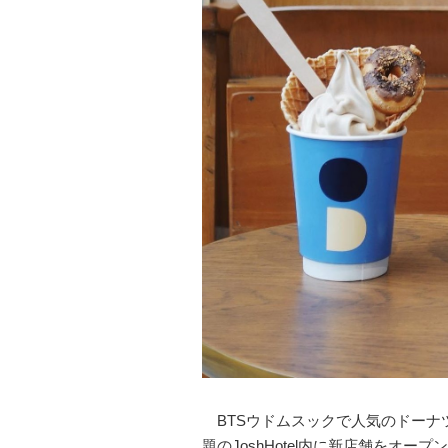
BTSウドムスックで人気のドーナ
題のJoshHotel内に新店舗をオ