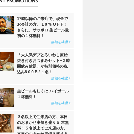
NT PROMOTIONS
17時以降のご来店で、現金で
お会計の方、 1 0 % O F F！
さらに、サッポロ 生ビール最
初の１杯無料！
詳細を確認
「大人気デブとろいわし原始
焼き付きおつまみセット+２時
間飲み放題」が特別価格の税
込み8 0 0 B / １名！
詳細を確認
生ビールもしくは ハイボール
１杯無料！
詳細を確認
３名以上でご来店の方、本日
のおまかせ串焼き盛り５ 本無
料！５名以上でご来店の方、
本日のおまかせ串焼き盛り８