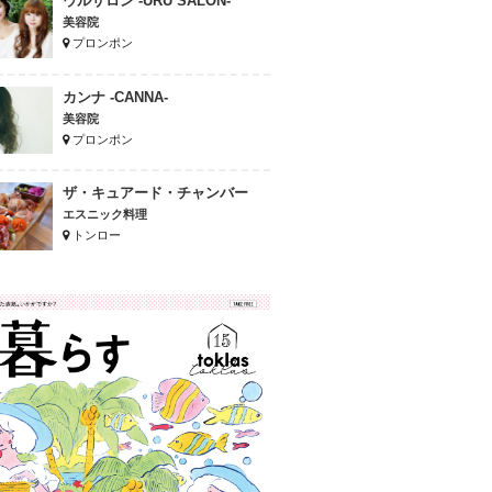
ウルサロン -URU SALON-
美容院
プロンポン
カンナ -CANNA-
美容院
プロンポン
ザ・キュアード・チャンバー
エスニック料理
トンロー