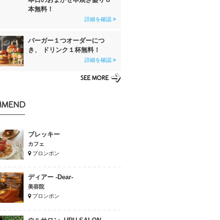
本無料！
詳細を確認
バーガー１つオーダーにつ
き、 ドリンク１杯無料！
詳細を確認
SEE MORE
MMEND
ブレッキー
カフェ
プロンポン
ディアー -Dear-
美容院
プロンポン