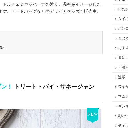
、ドルチェ＆ガッバーナの近く。温室をイメージした
街の
ます。トートバッグなどのアラビカグッズも販売中。
タイ
バン
まと
Rd.
おす
最新
と暮
連載
プン！
トリート・バイ・サネージャン
ワキ
マム
ギン
NEW
8人
チェ