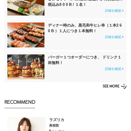
税込み8 0 0 B / １名！
詳細を確認
ディナー時のみ、黒毛和牛ヒレ串（１本2 6
0 B ）１人につき１本無料！
詳細を確認
バーガー１つオーダーにつき、 ドリンク１
杯無料！
詳細を確認
SEE MORE
RECOMMEND
ラズリカ
美容院