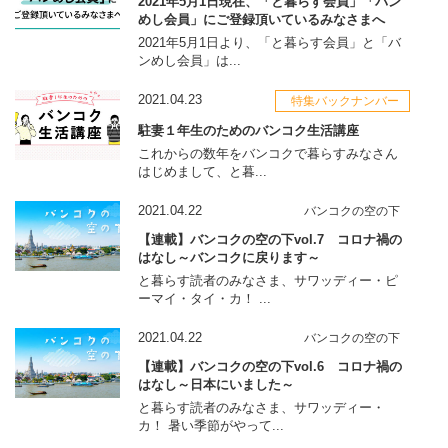
2021年5月1日現在、「と暮らす会員」「バン
めし会員」にご登録頂いているみなさまへ
2021年5月1日より、「と暮らす会員」と「バ
ンめし会員」は...
2021.04.23
特集バックナンバー
駐妻１年生のためのバンコク生活講座
これからの数年をバンコクで暮らすみなさん
はじめまして、と暮...
2021.04.22
バンコクの空の下
【連載】バンコクの空の下vol.7 コロナ禍の
はなし～バンコクに戻ります～
と暮らす読者のみなさま、サワッディー・ピ
ーマイ・タイ・カ！ ...
2021.04.22
バンコクの空の下
【連載】バンコクの空の下vol.6 コロナ禍の
はなし～日本にいました～
と暮らす読者のみなさま、サワッディー・
カ！ 暑い季節がやって...