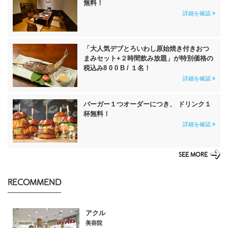
無料！
詳細を確認
「大人気デブとろいわし原始焼き付きおつ
まみセット+２時間飲み放題」が特別価格の
税込み8 0 0 B / １名！
詳細を確認
バーガー１つオーダーにつき、 ドリンク１
杯無料！
詳細を確認
SEE MORE
RECOMMEND
アクル
美容院