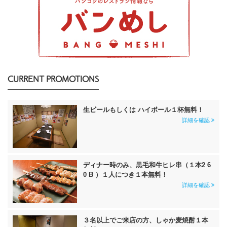
CURRENT PROMOTIONS
生ビールもしくは ハイボール１杯無料！
詳細を確認
ディナー時のみ、黒毛和牛ヒレ串（１本2 6
0 B ）１人につき１本無料！
詳細を確認
３名以上でご来店の方、しゃか麦焼酎１本