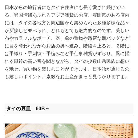
日本からの旅行者にもタイ在住者にも長く愛され続けてい
る、異国情緒あふれるアジア雑貨のお店。雰囲気のある店内
には、タイの各地方と周辺国から集められた多種多様な品々
が所狭しと並べられ、どれもとても魅力的なのです。美しい
布やカラフルなポーチ、器、象の置物や緻密な籠バッグなど
に目を奪われながらお店の奥へ進み、階段を上ると、２階に
は手織り・手刺繍・手編みなど手仕事雑貨がずらり。風に揺
れる風鈴の高い音を聞きながら、タイの少数山岳民族に想い
を馳せ、買い物を楽しむことができます。日本語が通じるの
も嬉しいポイント。素敵なお土産がきっと見つかりますよ。
タイの豆皿 60B～