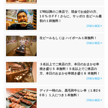
17時以降のご来店で、現金でお会計の方、
1 0 % O F F！さらに、サッポロ 生ビール最
初の１杯無料！
詳細を確認
生ビールもしくは ハイボール１杯無料！
詳細を確認
３名以上でご来店の方、本日のおまかせ串
焼き盛り５ 本無料！５名以上でご来店の
方、本日のおまかせ串焼き盛り８ 本無料！
詳細を確認
ディナー時のみ、黒毛和牛ヒレ串（１本2 6
0 B ）１人につき１本無料！
詳細を確認