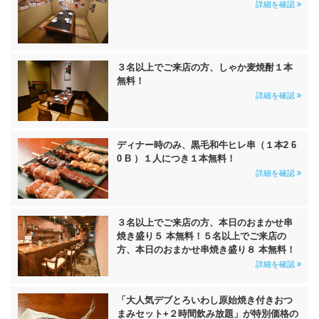
詳細を確認
３名以上でご来店の方、しゃか麦焼酎１本
無料！
詳細を確認
ディナー時のみ、黒毛和牛ヒレ串（１本2 6
0 B ）１人につき１本無料！
詳細を確認
３名以上でご来店の方、本日のおまかせ串
焼き盛り５ 本無料！５名以上でご来店の
方、本日のおまかせ串焼き盛り８ 本無料！
詳細を確認
「大人気デブとろいわし原始焼き付きおつ
まみセット+２時間飲み放題」が特別価格の