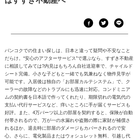
はすずき不動産へ
バンコクでの住まい探しは、日本と違って疑問や不安なこと
だらけ。“安心のアフターサービス”で選ぶなら、すずき不動産
に相談してみては?内見はもちろん自社送迎車で、チャイルド
シート完備。小さな子どもと一緒でも気兼ねなく物件見学が
可能です。入居後は独自の「お部屋カルテシステム」で、ク
ーラーの故障などのトラブルにも迅速に対応。コンドミニア
ムの契約書を日本語で作ってくれたり、期限切れの電気代の
支払い代行サービスなど、痒いところに手が届くサービスも
好評。また、4万バーツ以上の部屋を契約すると、保険が自動
付帯されるので、万が一の水漏れや盗難の際に家財が補償さ
れるほか、退去時に部屋のダメージもカバーされるので安
心。さらに、電化製品またはウォシュレット無料、引越し代