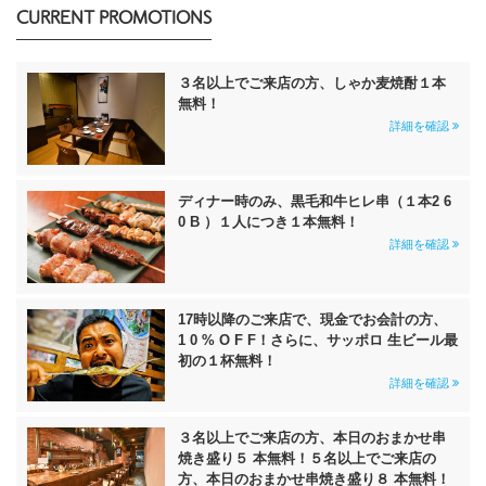
CURRENT PROMOTIONS
３名以上でご来店の方、しゃか麦焼酎１本
無料！
詳細を確認
ディナー時のみ、黒毛和牛ヒレ串（１本2 6
0 B ）１人につき１本無料！
詳細を確認
17時以降のご来店で、現金でお会計の方、
1 0 % O F F！さらに、サッポロ 生ビール最
初の１杯無料！
詳細を確認
３名以上でご来店の方、本日のおまかせ串
焼き盛り５ 本無料！５名以上でご来店の
方、本日のおまかせ串焼き盛り８ 本無料！