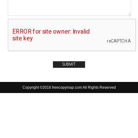
Copyright ©2016 freecopymap.com All Rights Reserved