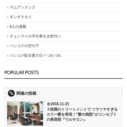
マムアンスック
ギンギラタイ
8人の連載
チェンマイの手仕事を次世代へ
バンコクの空の下
バンコク駐在妻の日々つれづれ
POPULAR POSTS
関連の投稿
2016.11.15
３段階のトリートメントで ツヤツヤすぎる
カラー髪を実現！“髪の病院”がコンセプト
の美容院『ウルサロン』