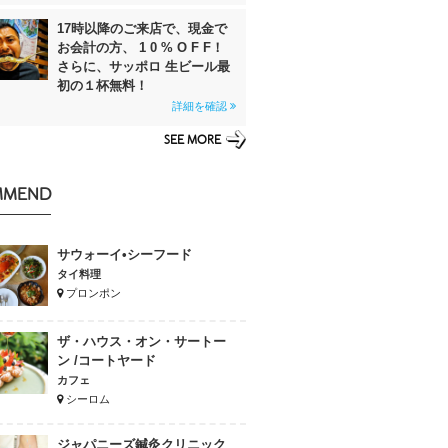
17時以降のご来店で、現金で
お会計の方、 1 0 % O F F！
さらに、サッポロ 生ビール最
初の１杯無料！
詳細を確認
SEE MORE
MMEND
サウォーイ•シーフード
タイ料理
プロンポン
ザ・ハウス・オン・サートー
ン /コートヤード
カフェ
シーロム
ジャパニーズ鍼灸クリニック