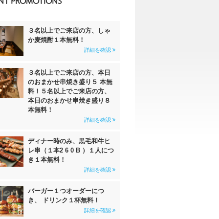
NT PROMOTIONS
３名以上でご来店の方、しゃ
か麦焼酎１本無料！
詳細を確認
３名以上でご来店の方、本日
のおまかせ串焼き盛り５ 本無
料！５名以上でご来店の方、
本日のおまかせ串焼き盛り８
本無料！
詳細を確認
ディナー時のみ、黒毛和牛ヒ
レ串（１本2 6 0 B ）１人につ
き１本無料！
詳細を確認
バーガー１つオーダーにつ
き、 ドリンク１杯無料！
詳細を確認