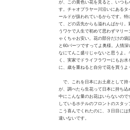
が、この黄色い花を見ると、いつも
す。チャオプラヤー川沿いにあるタ
ールドが扱われているからです。特
て、どの店先からも溢れんばかり。
うワケで人生で初めて思わずマリー
ゃくちゃお安い。花の部分だけの袋
と60バーツですってよ奥様。人情
なにてんこ盛りじゃないと思うよ。
く、実家でドライフラワーにもお水
に、歳を重ねると自分で花を買うよ
で、これを日本にお土産として持
が、調べたら生花って日本に持ち込
中にこんな量のお花はいらないので
しているホテルのフロントのスタッ
こう喜んでくれたのに、３日目には
違いないです。