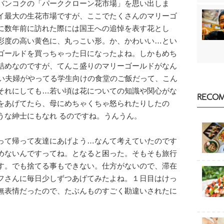
バンコクの「パーククローン花市場」を思い出しま
イ最大の生花市場ですが、ここでたくさんのマリーゴ
に数年前に訪れた際には国王への追悼を表す花とし
彩度の高い黄色に、丸っこい形。か、かわいい…とい
ゴールドを買っちゃった日になったよね。しかもめち
詰めなのですが、てんこ盛りのマリーゴールドがなん
深い夫婦がやってる学生向けの食堂のご飯だって、こん
それにしても…若い頃は花についての知識や関心がな
RECO
をあげてたら、母にめちゃくちゃ怒られたりしたの
うな紳士にもなれ るのですね。うんうん。
って帰って友達にあげよう…なんて考えていたのです
めないんですってね。となると困った。そもそも旅行
す。でも捨てる事もできない。仕方がないので、滞在
フさんに毎日少しずつあげてみたよね。１日目はけっ
無表情だったので、たぶんものすごく勘違いされたに