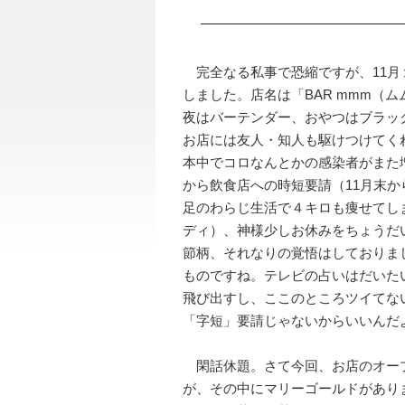
完全なる私事で恐縮ですが、11月
しました。店名は「BAR mmm（
夜はバーテンダー、おやつはブラッ
お店には友人・知人も駆けつけてく
本中でコロなんとかの感染者がまた
から飲食店への時短要請（11月末か
足のわらじ生活で４キロも痩せてし
ディ）、神様少しお休みをちょうだ
節柄、それなりの覚悟はしておりま
ものですね。テレビの占いはだいた
飛び出すし、ここのところツイてな
「字短」要請じゃないからいいんだ
閑話休題。さて今回、お店のオー
が、その中にマリーゴールドがあり