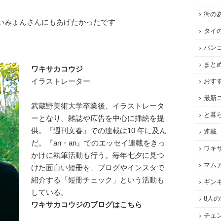
街の
いみょんさんにもあげたかったです
タイ
バン
まと
ワキサカコウジ
イラストレーター
おす
最新
武蔵野美術大学卒業後、イラストレータ
と暮
ーとなり、雑誌や広告を中心に挿絵を提
供。『週刊文春』での連載は10 年に及ん
連載
だ。『an・an』でのエッセイ連載をきっ
ワキ
かけに執筆活動も行う。毎年七夕に見つ
マム
けた面白い短冊を、ブログやインスタで
紹介する「短冊チェック」という活動も
ギン
している。
8人
ワキサカコウジのブログはこちら
チェ