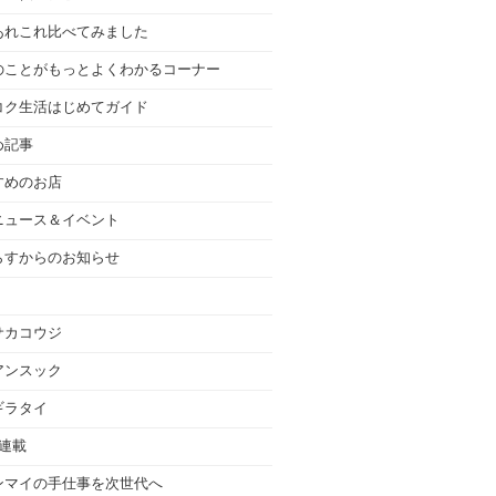
あれこれ比べてみました
のことがもっとよくわかるコーナー
コク生活はじめてガイド
め記事
すめのお店
ニュース＆イベント
らすからのお知らせ
サカコウジ
アンスック
ギラタイ
の連載
ンマイの手仕事を次世代へ