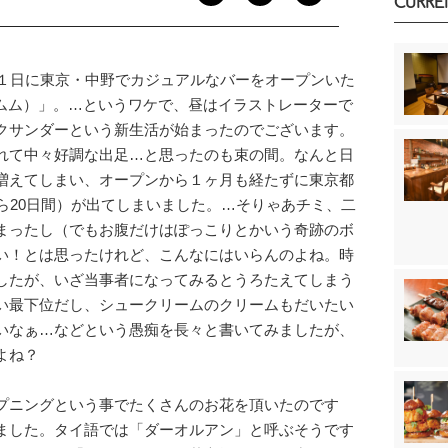
CURRE
１日に東京・中野でカジュアルなバーをオープンいた
ムムム）」。…というワケで、昼はイラストレーターで
クサンダーという新生活が始まったのでございます。
れて中々好調な出足…と思ったのも束の間。なんと日
増えてしまい、オープンから１ヶ月も経たずに東京都
ら20日間）が出てしまいました。…そりゃあチミ、二
まったし（でもお腹だけはぽっこりとかいう奇跡のボ
い！とは思ったけれど、こんなにはいらんのよね。時
したが、いざ当事者になってみるとうろたえてしまう
い最下位だし、シュークリームのクリームもだいたい
いなぁ…などという愚痴を長々と書いてみましたが、
よね？
プニングという事でたくさんのお花を頂いたのです
ました。タイ語では「ダーオルアン」と呼ぶそうです