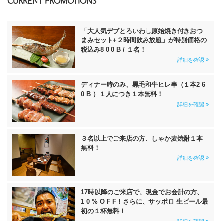
CURRENT PROMOTIONS
「大人気デブとろいわし原始焼き付きおつ
まみセット+２時間飲み放題」が特別価格の
税込み8 0 0 B / １名！
詳細を確認
ディナー時のみ、黒毛和牛ヒレ串（１本2 6
0 B ）１人につき１本無料！
詳細を確認
３名以上でご来店の方、しゃか麦焼酎１本
無料！
詳細を確認
17時以降のご来店で、現金でお会計の方、
1 0 % O F F！さらに、サッポロ 生ビール最
初の１杯無料！