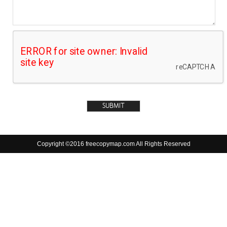
Copyright ©2016 freecopymap.com All Rights Reserved