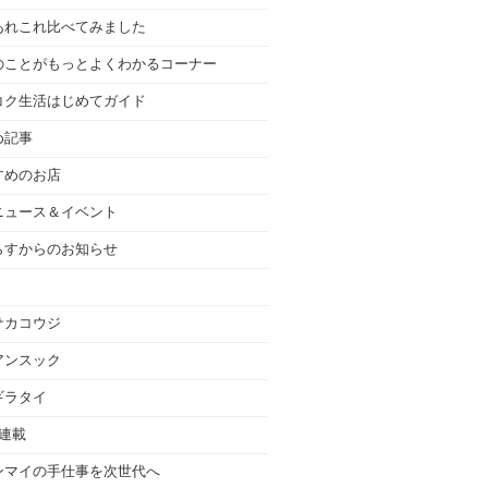
あれこれ比べてみました
のことがもっとよくわかるコーナー
コク生活はじめてガイド
め記事
すめのお店
ニュース＆イベント
らすからのお知らせ
サカコウジ
アンスック
ギラタイ
の連載
ンマイの手仕事を次世代へ