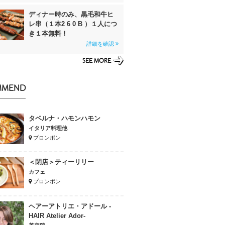
ディナー時のみ、黒毛和牛ヒ
レ串（１本2 6 0 B ）１人につ
き１本無料！
詳細を確認
SEE MORE
MMEND
タベルナ・ハモンハモン
イタリア料理他
プロンポン
＜閉店＞ティーリリー
カフェ
プロンポン
ヘアーアトリエ・アドール -
HAIR Atelier Ador-