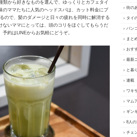
0種類から好きなものを選んで、ゆっくりとカフェタイ
街の
味のママたちに人気のヘッドスパは、カット料金にプ
られるので、髪のダメージと日々の疲れを同時に解消する
タイ
けないママにとっては、頭のコリをほぐしてもらうだ
バン
予約はLINEからお気軽にどうぞ。
まと
おす
最新
と暮
連載
ワキ
マム
ギン
8人
チェ