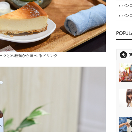
バン
バン
POPUL
ーツと20種類から選べ るドリンク