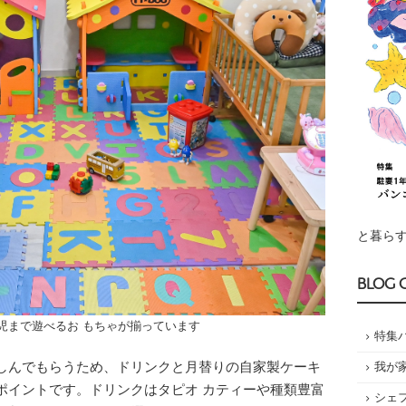
と暮らす
BLOG 
児まで遊べるお もちゃが揃っています
特集
しんでもらうため、ドリンクと月替りの自家製ケーキ
我が
ポイントです。ドリンクはタピオ カティーや種類豊富
シェ