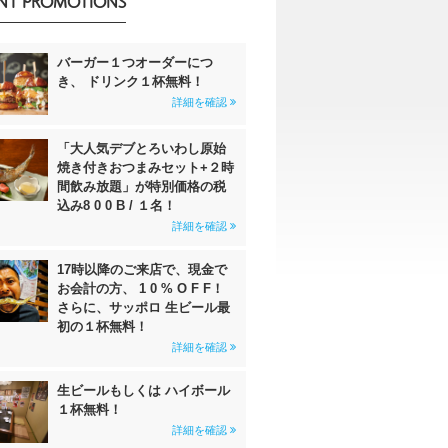
NT PROMOTIONS
バーガー１つオーダーにつ
き、 ドリンク１杯無料！
詳細を確認
「大人気デブとろいわし原始
焼き付きおつまみセット+２時
間飲み放題」が特別価格の税
込み8 0 0 B / １名！
詳細を確認
17時以降のご来店で、現金で
お会計の方、 1 0 % O F F！
さらに、サッポロ 生ビール最
初の１杯無料！
詳細を確認
生ビールもしくは ハイボール
１杯無料！
詳細を確認