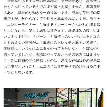
清潔感のある半屋外の練習場は、開放感があり、扇風機も
たくさん回っているのでさほど暑さを感じません。準備運動
のあと、基本的な動きを一通り習います。簡単な英語での指
導ですが、分からなくても動きを真似すれば大丈夫。自らを
「エンターテイナー」と称するトレーナーさんたちが場を盛
り上げながら、楽しく練習は進みます。基礎練習の後、いよ
いよミット打ち。「パーン」と気持ちのいい音が出るとなん
とも言えない快感が…！最後にストレッチと筋トレで終了。
体験前は「いつかはムエタイやってみたいな～」とぼんやり
思っていましたが、実際にやってみたらその魅力にはまりそ
う！外出自粛の間に痛感したのは、適度な運動は心の健康に
も大事だということ。ムエタイは無理をせず続けられるスポ
ーツだと思います。