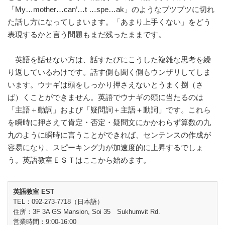
「My…mother…can’…t …spe…ak」のようなブツブツに切れ
た話し方になってしまいます。「あまり上手くない」をどう
表現するかと言う問題もまだ残ったままです。
英語を話せない方は、話すたびにこうした複雑な思考を繰
り返しているわけです。話す側も聞く側もウンザリしてしま
います。ウナギは頭をしっかり押さえないとうまく捌（さ
ば）くことができません。英語でウナギの頭に当たるのは
「主語＋動詞」および「疑問詞＋主語＋動詞」です。これら
を瞬時に押さえて肯定・否定・疑問文にかかわらず算数の九
九のように瞬時に言うことができれば、センテンスの作成が
容易になり、スピーキング力が加速度的に上昇するでしょ
う。英語教室ＥＳＴはここから始めます。
英語教室 EST
TEL：092-273-7718（日本語）
住所：3F 3A GS Mansion, Soi 35 Sukhumvit Rd.
営業時間：9:00-16:00