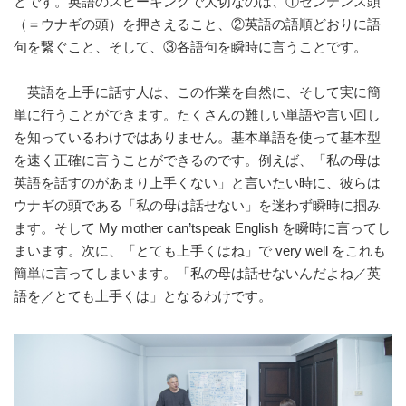
とです。英語のスピーキングで大切なのは、①センテンス頭
（＝ウナギの頭）を押さえること、②英語の語順どおりに語
句を繋ぐこと、そして、③各語句を瞬時に言うことです。
英語を上手に話す人は、この作業を自然に、そして実に簡
単に行うことができます。たくさんの難しい単語や言い回し
を知っているわけではありません。基本単語を使って基本型
を速く正確に言うことができるのです。例えば、「私の母は
英語を話すのがあまり上手くない」と言いたい時に、彼らは
ウナギの頭である「私の母は話せない」を迷わず瞬時に掴み
ます。そして My mother can’tspeak English を瞬時に言ってし
まいます。次に、「とても上手くはね」で very well をこれも
簡単に言ってしまいます。「私の母は話せないんだよね／英
語を／とても上手くは」となるわけです。