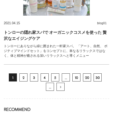
2021.04.15
blog01
トンローの隠れ家スパで オーガニックコスメを使った 贅
沢なエイジングケア
トンローにありながら緑に囲まれた一軒家スパ。 「アート、自然、 ポ
ジティブマインドセット」をコンセプトに、単なるリラックスではな
く、体と精神が癒される深いリラックスへと導くメニュー
1
2
3
4
5
...
10
20
30
...
RECOMMEND