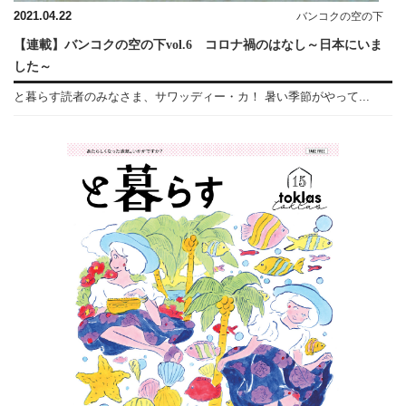
2021.04.22
バンコクの空の下
【連載】バンコクの空の下vol.6 コロナ禍のはなし～日本にいま
した～
と暮らす読者のみなさま、サワッディー・カ！ 暑い季節がやって...