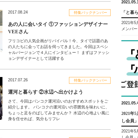
2021.05.
2017.08.24
「と暮
特集バックナンバー
2021
あの人に会いタイ ①ファッションデザイナー
メンバーシ
VEEさん
フリコピの人気企画がリバイバル！今、タイで話題のあ
の人たちに会ってお話を伺ってきました。今回はスペシ
ャルバージョンで４人にインタビュー！ まずはファッシ
ョンデザイナーとして活躍する
2017.07.26
特集バックナンバー
運河と暮らす ②水辺へ出かけよう
さて、今回はバンコク運河沿いのおすすめスポットをご
2021.05.
紹介します。 バンコクの運河沿いの雰囲気を味わいに、
ちょっと足をのばしてみませんか？ 水辺の心地よい風に
2021
身を任せれば、気分もリフレ
し会員
2021
し会員」は