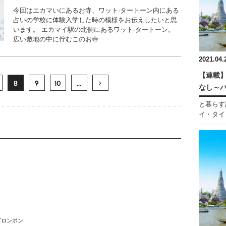
今回はエカマいにあるお寺、ワット·タートーン内にある
占いの学校に体験入学した時の模様をお伝えしたいと思
います。 エカマイ駅の北側にあるワット·タートーン。
広い敷地の中に佇むこのお寺
2021.04.
【連載】
8
9
10
...
なし～
と暮らす
イ・タイ・
プロンポン