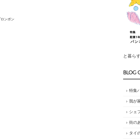
プロンポン
と暮らす
BLOG 
特集
我が
シェ
街の
タイ