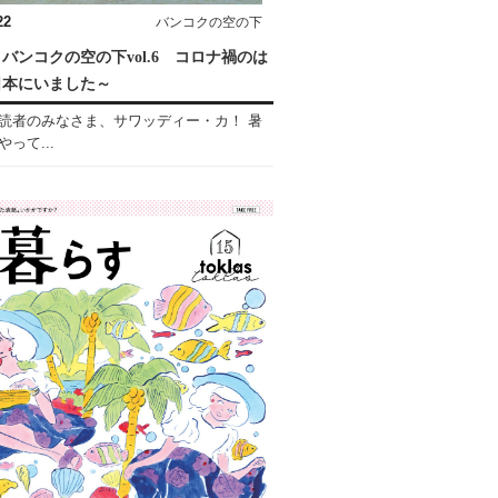
22
バンコクの空の下
バンコクの空の下vol.6 コロナ禍のは
日本にいました～
読者のみなさま、サワッディー・カ！ 暑
って...