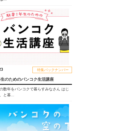
23
特集バックナンバー
年生のためのバンコク生活講座
の数年をバンコクで暮らすみなさん はじ
と暮...