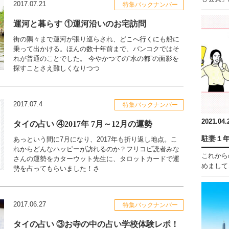
2017.07.21
特集バックナンバー
運河と暮らす ①運河沿いのお宅訪問
街の隅々まで運河が張り巡らされ、どこへ行くにも船に
乗って出かける。ほんの数十年前まで、バンコクではそ
れが普通のことでした。 今やかつての“水の都”の面影を
探すことさえ難しくなりつつ
2017.07.4
特集バックナンバー
2021.04.
タイの占い ④2017年 7月～12月の運勢
駐妻１
あっという間に7月になり、2017年も折り返し地点。こ
れからどんなハッピーが訪れるのか？フリコピ読者みな
これから
さんの運勢をカターウット先生に、タロットカードで運
めまして、
勢を占ってもらいました！さ
2017.06.27
特集バックナンバー
タイの占い ③お寺の中の占い学校体験レポ！