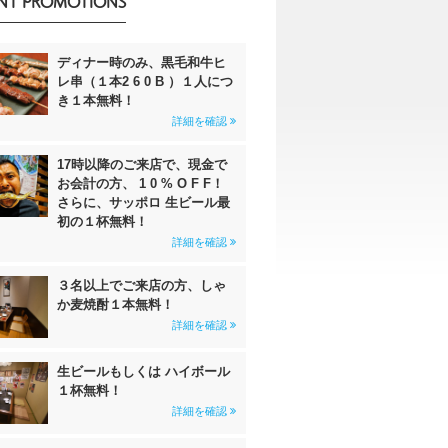
NT PROMOTIONS
ディナー時のみ、黒毛和牛ヒ
レ串（１本2 6 0 B ）１人につ
き１本無料！
詳細を確認
17時以降のご来店で、現金で
お会計の方、 1 0 % O F F！
さらに、サッポロ 生ビール最
初の１杯無料！
詳細を確認
３名以上でご来店の方、しゃ
か麦焼酎１本無料！
詳細を確認
生ビールもしくは ハイボール
１杯無料！
詳細を確認