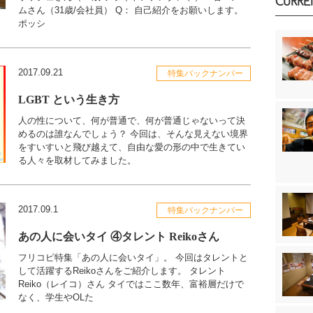
CURRE
ムさん（31歳/会社員） Q： 自己紹介をお願いします。
ポッシ
2017.09.21
特集バックナンバー
LGBT という生き方
人の性について、何が普通で、何が普通じゃないって決
めるのは誰なんでしょう？ 今回は、そんな見えない境界
をすいすいと飛び越えて、自由な愛の形の中で生きてい
る人々を取材してみました。
2017.09.1
特集バックナンバー
あの人に会いタイ ④タレント Reikoさん
フリコピ特集「あの人に会いタイ」。 今回はタレントと
して活躍するReikoさんをご紹介します。 タレント
Reiko（レイコ）さん タイではここ数年、富裕層だけで
なく、学生やOLた