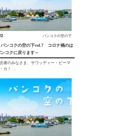
22
バンコクの空の下
バンコクの空の下vol.7 コロナ禍のは
バンコクに戻ります～
読者のみなさま、サワッディー・ピーマ
カ！ ...